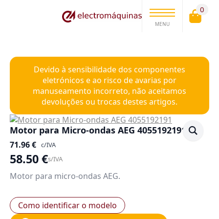
0
MENU
Devido à sensibilidade dos componentes
eletrónicos e ao risco de avarias por
manuseamento incorreto, não aceitamos
devoluções ou trocas destes artigos.
Motor para Micro-ondas AEG 4055192191
71.96
€
c/IVA
58.50
€
s/IVA
Motor para micro-ondas AEG.
Como identificar o modelo