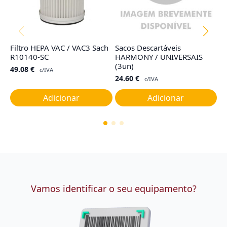
Filtro HEPA VAC / VAC3 Sach
Sacos Descartáveis
Co
R10140-SC
HARMONY / UNIVERSAIS
R
(3un)
49.08
€
4
c/IVA
24.60
€
c/IVA
Adicionar
Adicionar
Vamos identificar o seu equipamento?