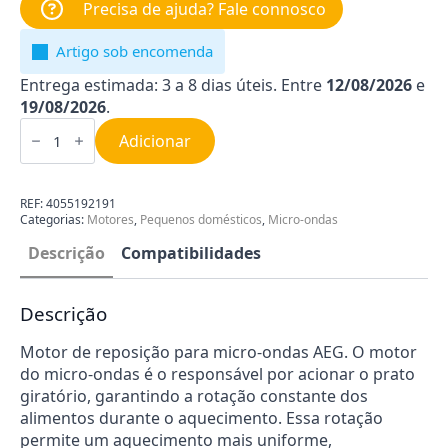
Precisa de ajuda? Fale connosco
Artigo sob encomenda
Entrega estimada: 3 a 8 dias úteis. Entre
12/08/2026
e
19/08/2026
.
Quantidade
de
Adicionar
Motor
para
Micro-
ondas
REF:
4055192191
AEG
Categorias:
Motores
,
Pequenos domésticos
,
Micro-ondas
4055192191
Descrição
Compatibilidades
Descrição
Motor de reposição para micro-ondas AEG. O motor
do micro-ondas é o responsável por acionar o prato
giratório, garantindo a rotação constante dos
alimentos durante o aquecimento. Essa rotação
permite um aquecimento mais uniforme,