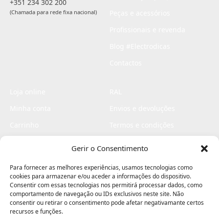
+351 234 302 200
(Chamada para rede fixa nacional)
Peças e acessórios
Profissionais e revenda
Blog #Electrodicas
Contactos
Loja online
RAL
Minha conta
Envios e devoluções
Carrinho
Termos e condições
Checkout
Politica de privacidade
Gerir o Consentimento
Profissionais
Livro de reclamações
Para fornecer as melhores experiências, usamos tecnologias como
Livro de elogios
cookies para armazenar e/ou aceder a informações do dispositivo.
Consentir com essas tecnologias nos permitirá processar dados, como
comportamento de navegação ou IDs exclusivos neste site. Não
consentir ou retirar o consentimento pode afetar negativamante certos
recursos e funções.