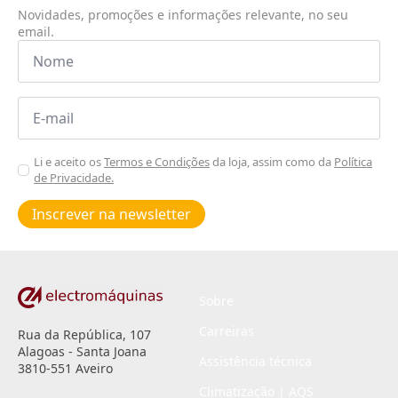
Novidades, promoções e informações relevante, no seu
email.
Nome
*
Email
*
Aceitar
Li e aceito os
Termos e Condições
da loja, assim como da
Política
de Privacidade.
Poiticas
de
Inscrever na newsletter
privacidade
*
Sobre
Carreiras
Rua da República, 107
Alagoas - Santa Joana
Assistência técnica
3810-551 Aveiro
Climatização | AQS