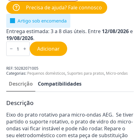
Precisa de ajuda? Fale connosco
Artigo sob encomenda
Entrega estimada: 3 a 8 dias úteis. Entre
12/08/2026
e
19/08/2026
.
Quantidade
de
Adicionar
Eixo
do
prato
do
REF:
50282071005
micro-
Categorias:
Pequenos domésticos
,
Suportes para pratos
,
Micro-ondas
ondas
AEG
Descrição
Compatibilidades
50282071005
Descrição
Eixo do prato rotativo para micro-ondas AEG. Se tiver
partido o suporte rotativo, o prato de vidro do micro-
ondas vai ficar instável e pode não rodar. Repare o
seu eletrodoméstico com esta peça de substituição