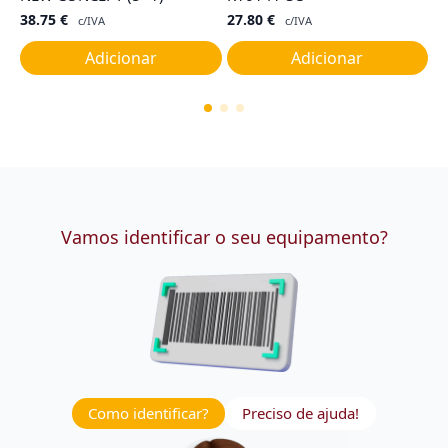
38.75
€
27.80
€
2
c/IVA
c/IVA
Adicionar
Adicionar
Vamos identificar o seu equipamento?
Como identificar?
Preciso de ajuda!