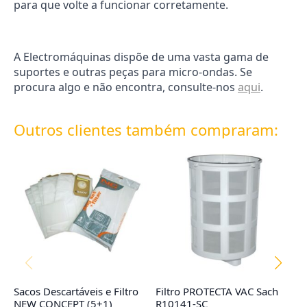
para que volte a funcionar corretamente.
A Electromáquinas dispõe de uma vasta gama de
suportes e outras peças para micro-ondas. Se
procura algo e não encontra, consulte-nos
aqui
.
Outros clientes também compraram:
Sacos Descartáveis e Filtro
Filtro PROTECTA VAC Sach
Sa
NEW CONCEPT (5+1)
R10141-SC
R