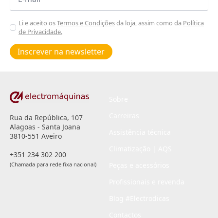
Aceitar
Li e aceito os
Termos e Condições
da loja, assim como da
Política
de Privacidade.
Poiticas
de
Inscrever na newsletter
privacidade
*
Sobre
Carreiras
Rua da República, 107
Alagoas - Santa Joana
Assistência técnica
3810-551 Aveiro
Climatização | AQS
+351 234 302 200
(Chamada para rede fixa nacional)
Peças e acessórios
Profissionais e revenda
Blog #Electrodicas
Contactos