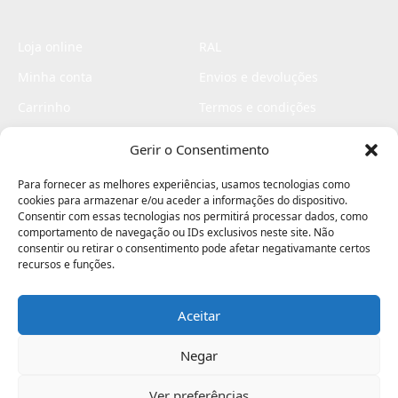
Loja online
RAL
Minha conta
Envios e devoluções
Carrinho
Termos e condições
Checkout
Politica de privacidade
Gerir o Consentimento
Profissionais
Livro de reclamações
Para fornecer as melhores experiências, usamos tecnologias como
Livro de elogios
cookies para armazenar e/ou aceder a informações do dispositivo.
Consentir com essas tecnologias nos permitirá processar dados, como
comportamento de navegação ou IDs exclusivos neste site. Não
consentir ou retirar o consentimento pode afetar negativamante certos
recursos e funções.
Aceitar
Electromaquinas ©2026
Criado por
contágio - agência criativa
Negar
Ver preferências