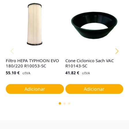
Filtro HEPA TYPHOON EVO
Cone Ciclonico Sach VAC
Fi
180/220 R10053-SC
R10143-SC
M
55.10
€
41.82
€
6
c/IVA
c/IVA
Adicionar
Adicionar