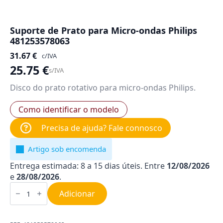
Suporte de Prato para Micro-ondas Philips
481253578063
31.67
€
c/IVA
25.75
€
s/IVA
Disco do prato rotativo para micro-ondas Philips.
Como identificar o modelo
Precisa de ajuda? Fale connosco
Artigo sob encomenda
Entrega estimada: 8 a 15 dias úteis. Entre
12/08/2026
e
28/08/2026
.
Quantidade
de
Adicionar
Suporte
de
Prato
para