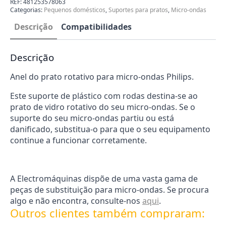
REF:
481253578063
Micro-
Categorias:
Pequenos domésticos
,
Suportes para pratos
,
Micro-ondas
ondas
Philips
Descrição
Compatibilidades
481253578063
Descrição
Anel do prato rotativo para micro-ondas Philips.
Este suporte de plástico com rodas destina-se ao
prato de vidro rotativo do seu micro-ondas. Se o
suporte do seu micro-ondas partiu ou está
danificado, substitua-o para que o seu equipamento
continue a funcionar corretamente.
A Electromáquinas dispõe de uma vasta gama de
peças de substituição para micro-ondas. Se procura
algo e não encontra, consulte-nos
aqui
.
Outros clientes também compraram: