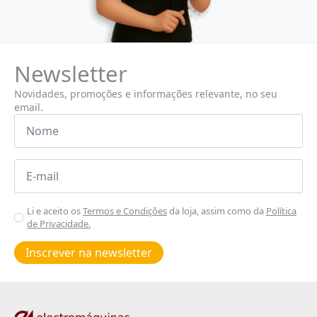
Newsletter
Novidades, promoções e informações relevante, no seu
email.
Nome
*
Email
*
Aceitar
Li e aceito os
Termos e Condições
da loja, assim como da
Política
de Privacidade.
Poiticas
de
Inscrever na newsletter
privacidade
*