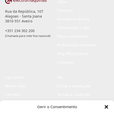
Sobre
Carreiras
Rua da República, 107
Alagoas - Santa Joana
Assistência técnica
3810-551 Aveiro
Climatização | AQS
+351 234 302 200
(Chamada para rede fixa nacional)
Peças e acessórios
Profissionais e revenda
Blog #Electrodicas
Contactos
Loja online
RAL
Minha conta
Envios e devoluções
Carrinho
Termos e condições
Checkout
Politica de privacidade
Gerir o Consentimento
Profissionais
Livro de reclamações