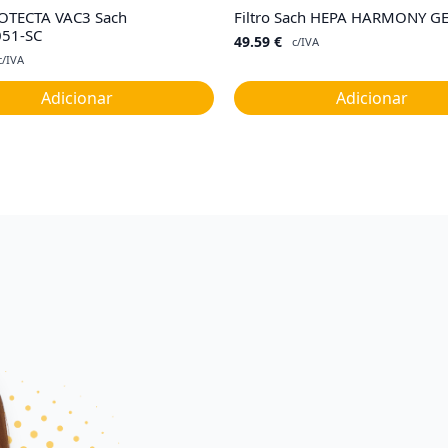
ROTECTA VAC3 Sach
Filtro Sach HEPA HARMONY G
51-SC
49.59
€
c/IVA
c/IVA
Adicionar
Adicionar