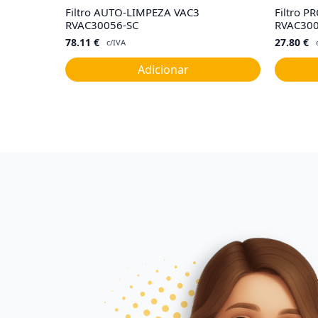
Filtro AUTO-LIMPEZA VAC3
Filtro P
RVAC30056-SC
RVAC300
78.11
€
27.80
€
c/IVA
Adicionar