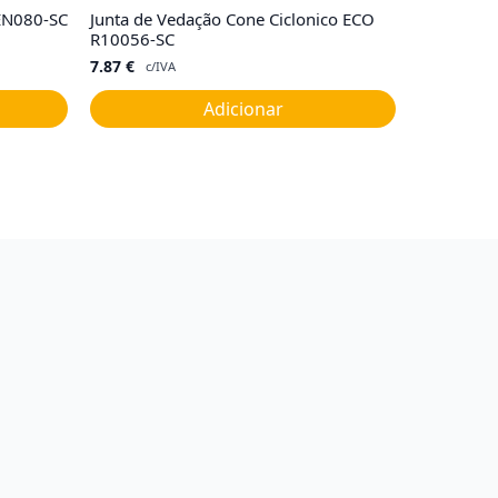
EN080-SC
Junta de Vedação Cone Ciclonico ECO
R10056-SC
7.87
€
c/IVA
Adicionar