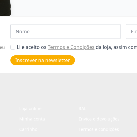
Nome
Emai
*
*
Aceitar
Li e aceito os
Termos e Condições
da loja, assim c
seu
Poiticas
de
Inscrever na newsletter
privacidade
*
Loja online
RAL
Minha conta
Envios e devoluções
Carrinho
Termos e condições