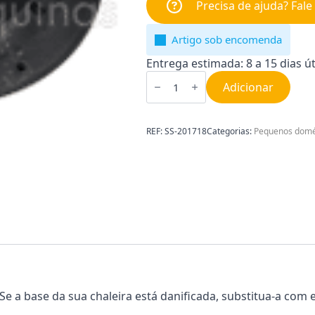
Precisa de ajuda? Fal
Artigo sob encomenda
Entrega estimada: 8 a 15 dias út
Quantidade
de
Adicionar
Base
para
Jarro
Elétrico
REF:
SS-201718
Categorias:
Pequenos domé
Moulinex
SS-
201718
 Se a base da sua chaleira está danificada, substitua-a com 