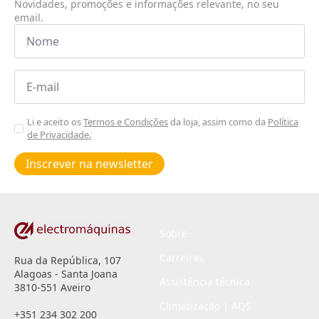
Novidades, promoções e informações relevante, no seu
email.
Nome
*
Email
*
Aceitar
Li e aceito os
Termos e Condições
da loja, assim como da
Política
de Privacidade.
Poiticas
de
Inscrever na newsletter
privacidade
*
Sobre
Carreiras
Rua da República, 107
Alagoas - Santa Joana
Assistência técnica
3810-551 Aveiro
Climatização | AQS
+351 234 302 200