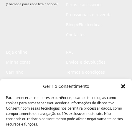
(Chamada para rede fixa nacional)
Peças e acessórios
Profissionais e revenda
Blog #Electrodicas
Contactos
Loja online
RAL
Minha conta
Envios e devoluções
Carrinho
Termos e condições
Checkout
Politica de privacidade
Gerir o Consentimento
Profissionais
Livro de reclamações
Para fornecer as melhores experiências, usamos tecnologias como
Livro de elogios
cookies para armazenar e/ou aceder a informações do dispositivo.
Consentir com essas tecnologias nos permitirá processar dados, como
comportamento de navegação ou IDs exclusivos neste site. Não
consentir ou retirar o consentimento pode afetar negativamante certos
recursos e funções.