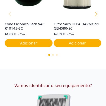
Cone Ciclonico Sach VAC
Filtro Sach HEPA HARMONY
Ta
R10143-SC
GEN080-SC
G
41.82
€
49.59
€
1
c/IVA
c/IVA
Adicionar
Adicionar
Vamos identificar o seu equipamento?