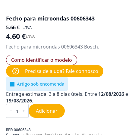
Fecho para microondas 00606343
5.66
€
c/IVA
4.60
€
s/IVA
Fecho para microondas 00606343 Bosch.
Como identificar o modelo
Precisa de ajuda? Fale connosco
Artigo sob encomenda
Entrega estimada: 3 a 8 dias úteis. Entre
12/08/2026
e
19/08/2026
.
Quantidade
de
Adicionar
Fecho
para
microondas
00606343
REF:
00606343
Categorias:
Pequenos domésticos
,
Variados
,
Micro-ondas