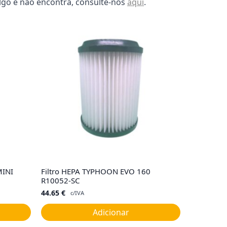
lgo e não encontra, consulte-nos
aqui
.
MINI
Filtro HEPA TYPHOON EVO 160
R10052-SC
44.65
€
c/IVA
Adicionar