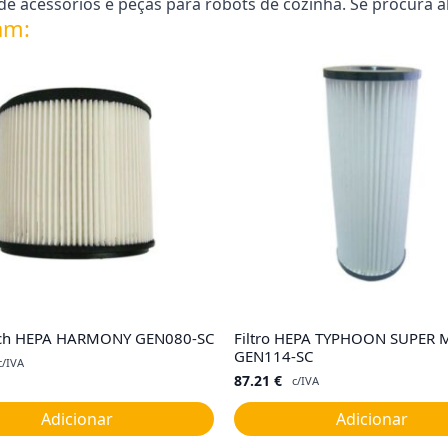
e acessórios e peças para robots de cozinha. Se procura a
am:
Sach HEPA HARMONY GEN080-SC
Filtro HEPA TYPHOON SUPER 
GEN114-SC
c/IVA
87.21
€
c/IVA
Adicionar
Adicionar