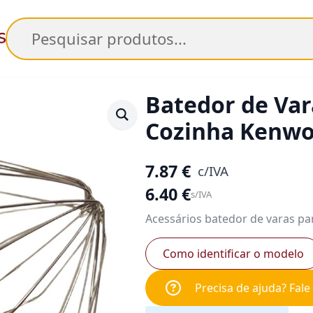
Pesquisar
Batedor de Var
Cozinha Kenwo
7.87
€
c/IVA
6.40
€
s/IVA
Acessários batedor de varas p
Como identificar o modelo
Precisa de ajuda? Fal