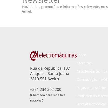
Novidades, promoções e informações relevante, no 
email.
Sobre
Carreiras
Rua da República, 107
Assistência técnica
Alagoas - Santa Joana
3810-551 Aveiro
Climatização | AQS
Peças e acessórios
+351 234 302 200
(Chamada para rede fixa
Profissionais e rev
nacional)
Blog #Electrodicas