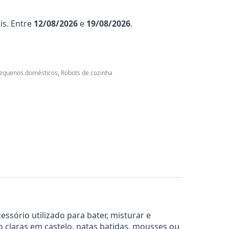
is. Entre
12/08/2026
e
19/08/2026
.
equenos domésticos
,
Robots de cozinha
sório utilizado para bater, misturar e
o claras em castelo, natas batidas, mousses ou