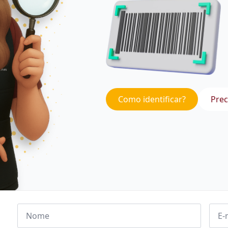
Como identificar?
Prec
Nome
Emai
*
*