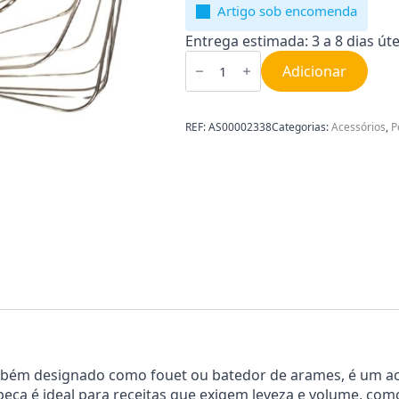
Artigo sob encomenda
Entrega estimada: 3 a 8 dias úte
Quantidade
de
Adicionar
Batedor
de
Varas
para
REF:
AS00002338
Categorias:
Acessórios
,
P
Robot
de
Cozinha
Kenwood
AS00002338
bém designado como fouet ou batedor de arames, é um aces
peça é ideal para receitas que exigem leveza e volume, com