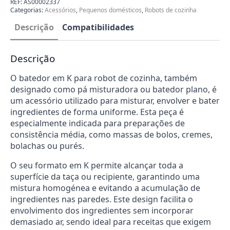
REF:
AS00002337
Robot
Categorias:
Acessórios
,
Pequenos domésticos
,
Robots de cozinha
de
Cozinha
Descrição
Compatibilidades
Kenwood
AS00002337
Descrição
O batedor em K para robot de cozinha, também
designado como pá misturadora ou batedor plano, é
um acessório utilizado para misturar, envolver e bater
ingredientes de forma uniforme. Esta peça é
especialmente indicada para preparações de
consistência média, como massas de bolos, cremes,
bolachas ou purés.
O seu formato em K permite alcançar toda a
superfície da taça ou recipiente, garantindo uma
mistura homogénea e evitando a acumulação de
ingredientes nas paredes. Este design facilita o
envolvimento dos ingredientes sem incorporar
demasiado ar, sendo ideal para receitas que exigem