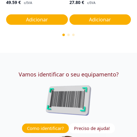
49.59
€
27.80
€
2
c/IVA
c/IVA
Adicionar
Adicionar
Vamos identificar o seu equipamento?
Como identificar?
Preciso de ajuda!