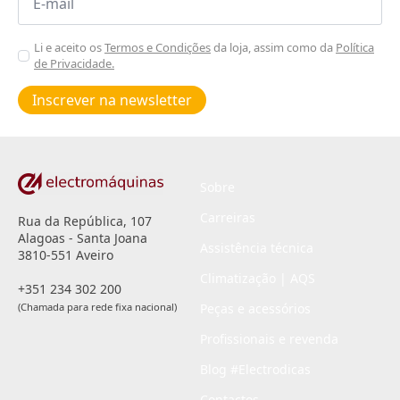
*
Aceitar
Li e aceito os
Termos e Condições
da loja, assim como da
Política
de Privacidade.
Poiticas
de
Inscrever na newsletter
privacidade
*
Sobre
Carreiras
Rua da República, 107
Alagoas - Santa Joana
Assistência técnica
3810-551 Aveiro
Climatização | AQS
+351 234 302 200
(Chamada para rede fixa nacional)
Peças e acessórios
Profissionais e revenda
Blog #Electrodicas
Contactos