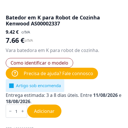
Batedor em K para Robot de Cozinha
Kenwood AS00002337
9.42
€
c/IVA
7.66
€
s/IVA
Vara batedora em K para robot de cozinha.
Como identificar o modelo
Precisa de ajuda? Fale connosco
Artigo sob encomenda
Entrega estimada: 3 a 8 dias úteis. Entre
11/08/2026
e
18/08/2026
.
Quantidade
de
Adicionar
Batedor
em
K
para