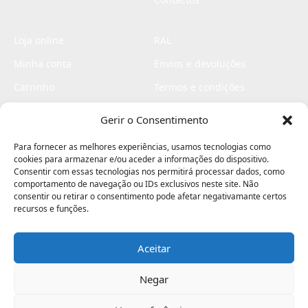
Loja online
RAL
Minha conta
Envios e devoluções
Carrinho
Termos e condições
Checkout
Politica de privacidade
Gerir o Consentimento
Profissionais
Livro de reclamações
Para fornecer as melhores experiências, usamos tecnologias como
Livro de elogios
cookies para armazenar e/ou aceder a informações do dispositivo.
Consentir com essas tecnologias nos permitirá processar dados, como
comportamento de navegação ou IDs exclusivos neste site. Não
consentir ou retirar o consentimento pode afetar negativamante certos
recursos e funções.
Aceitar
Electromaquinas ©2026
Criado por
contágio - agência criativa
Negar