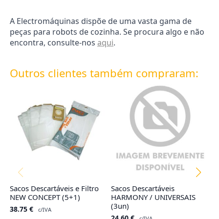
A Electromáquinas dispõe de uma vasta gama de
peças para robots de cozinha. Se procura algo e não
encontra, consulte-nos
aqui
.
Outros clientes também compraram:
Sacos Descartáveis e Filtro
Sacos Descartáveis
S
NEW CONCEPT (5+1)
HARMONY / UNIVERSAIS
(
(3un)
38.75
€
3
c/IVA
24.60
€
c/IVA