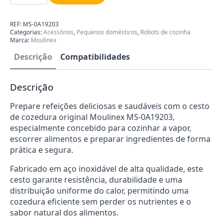
de
Cozedura
Moulinex
REF:
MS-0A19203
MS-
Categorias:
Acessórios
,
Pequenos domésticos
,
Robots de cozinha
0A19203
Marca:
Moulinex
Descrição
Compatibilidades
Descrição
Prepare refeições deliciosas e saudáveis com o cesto
de cozedura original Moulinex MS-0A19203,
especialmente concebido para cozinhar a vapor,
escorrer alimentos e preparar ingredientes de forma
prática e segura.
Fabricado em aço inoxidável de alta qualidade, este
cesto garante resistência, durabilidade e uma
distribuição uniforme do calor, permitindo uma
cozedura eficiente sem perder os nutrientes e o
sabor natural dos alimentos.