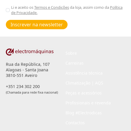
Aceitar
Li e aceito os
Termos e Condições
da loja, assim como da
Política
de Privacidade.
Poiticas
de
Inscrever na newsletter
privacidade
*
Sobre
Carreiras
Rua da República, 107
Alagoas - Santa Joana
Assistência técnica
3810-551 Aveiro
Climatização | AQS
+351 234 302 200
(Chamada para rede fixa nacional)
Peças e acessórios
Profissionais e revenda
Blog #Electrodicas
Contactos