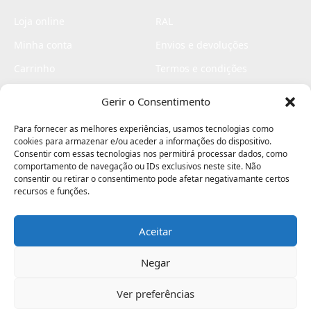
Loja online
RAL
Minha conta
Envios e devoluções
Carrinho
Termos e condições
Checkout
Politica de privacidade
Gerir o Consentimento
Profissionais
Livro de reclamações
Para fornecer as melhores experiências, usamos tecnologias como
Livro de elogios
cookies para armazenar e/ou aceder a informações do dispositivo.
Consentir com essas tecnologias nos permitirá processar dados, como
comportamento de navegação ou IDs exclusivos neste site. Não
consentir ou retirar o consentimento pode afetar negativamante certos
recursos e funções.
Aceitar
Electromaquinas ©2026
Criado por
contágio - agência criativa
Negar
Ver preferências