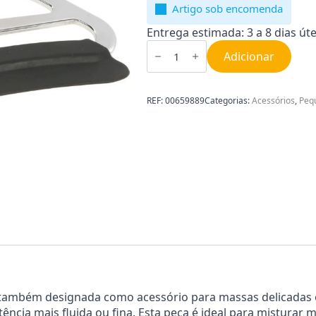
Artigo sob encomenda
Entrega estimada: 3 a 8 dias úte
Quantidade
de
Adicionar
Vara
para
Massa
Fina
REF:
00659889
Categorias:
Acessórios
,
Peq
para
Robot
de
Cozinha
00659889
a, também designada como acessório para massas delicadas
tência mais fluida ou fina. Esta peça é ideal para mistura