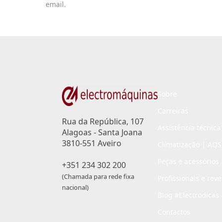
email.
Sobre
Carreiras
Rua da República, 107
Assistência técnica
Alagoas - Santa Joana
3810-551 Aveiro
Climatização | AQS
Peças e acessórios
+351 234 302 200
(Chamada para rede fixa
Profissionais e rev
nacional)
Blog #Electrodicas
Contactos