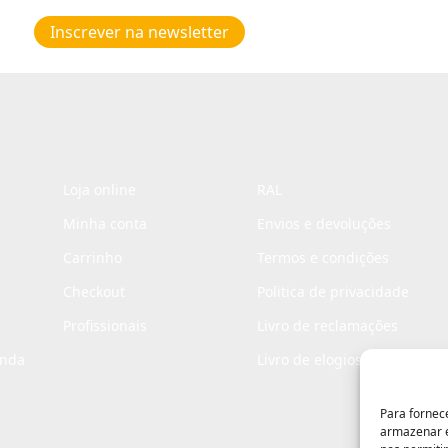
Poiticas
de
Inscrever na newsletter
privacidade
*
Loja online
RAL
Minha conta
Envios e devoluções
Carrinho
Termos e condições
Checkout
Politica de privacidade
Profissionais
Livro de reclamações
enda
Livro de elogios
Para fornec
armazenar e