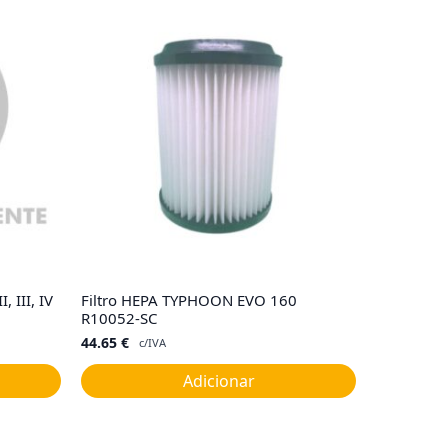
 III, IV
Filtro HEPA TYPHOON EVO 160
R10052-SC
44.65
€
c/IVA
Adicionar