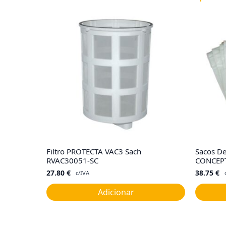
Filtro PROTECTA VAC3 Sach
Sacos De
RVAC30051-SC
CONCEPT
27.80
€
38.75
€
c/IVA
Adicionar