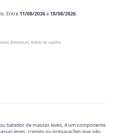
is. Entre
11/08/2026
e
18/08/2026
.
uenos domésticos
,
Robots de cozinha
 ou batedor de massas leves, é um componente
r massas leves, cremes ou preparações que não