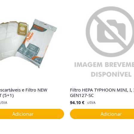
scartáveis e Filtro NEW
Filtro HEPA TYPHOON MINI, I, II,
 (5+1)
GEN127-SC
94.10
€
c/IVA
c/IVA
Adicionar
Adicionar