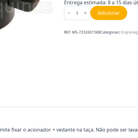
Entrega estimada: 8 a 15 dias út
Quantidade
de
Adicionar
Anel
de
bloqueio
MS-
REF:
MS-7232601568
Categorias:
Engrenag
7232601568
ite fixar o acionador + vedante na taça. Não pode ser lava