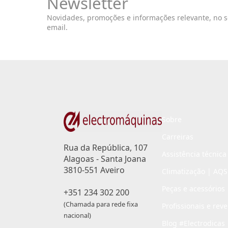
Newsletter
Novidades, promoções e informações relevante, no 
email.
Sobre
Carreiras
Rua da República, 107
Assistência técnica
Alagoas - Santa Joana
3810-551 Aveiro
Climatização | AQS
Peças e acessórios
+351 234 302 200
(Chamada para rede fixa
Profissionais e rev
nacional)
Blog #Electrodicas