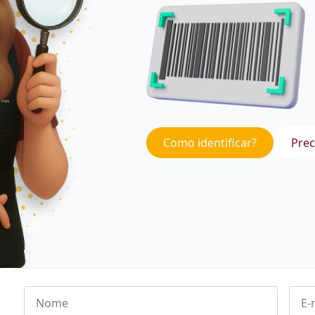
Como identificar?
Prec
Nome
Emai
*
*