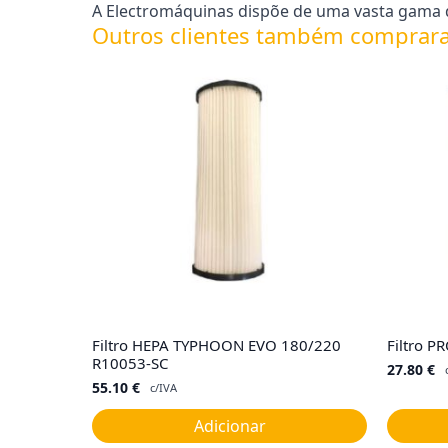
A Electromáquinas dispõe de uma vasta gama d
Outros clientes também comprar
Filtro HEPA TYPHOON EVO 180/220
Filtro P
R10053-SC
27.80
€
55.10
€
c/IVA
Adicionar