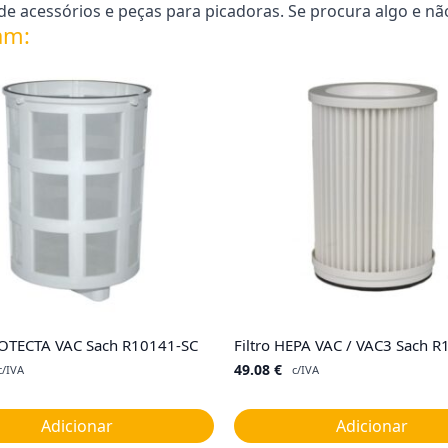
e acessórios e peças para picadoras. Se procura algo e nã
am:
ROTECTA VAC Sach R10141-SC
Filtro HEPA VAC / VAC3 Sach 
49.08
€
c/IVA
c/IVA
Adicionar
Adicionar