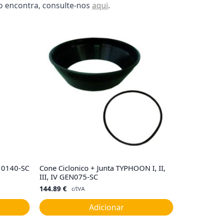
o encontra, consulte-nos
aqui
.
R10140-SC
Cone Ciclonico + Junta TYPHOON I, II,
III, IV GEN075-SC
144.89
€
c/IVA
Adicionar