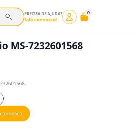
0
PRECISA DE AJUDA?
fale connosco!
io MS-7232601568
7232601568.
e connosco