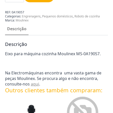
Moulinex
MS-
0A19057
REF:
0A19057
Categorias:
Engrenagens
,
Pequenos domésticos
,
Robots de cozinha
Marca:
Moulinex
Descrição
Descrição
Eixo para máquina cozinha Moulinex MS-0A19057.
Na Electromáquinas encontra uma vasta gama de
peças Moulinex. Se procura algo e não encontra,
consulte-nos
aqui
.
Outros clientes também compraram: