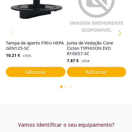
Tampa de aperto Filtro HEPA
Junta de Vedação Cone
F
GEN125-SC
Ciclon TYPHOON EVO
R
R10057-SC
10.21
€
4
c/IVA
7.87
€
c/IVA
Adicionar
Adicionar
Vamos identificar o seu equipamento?