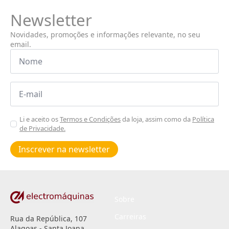
Newsletter
Novidades, promoções e informações relevante, no seu
email.
Nome
*
Email
*
Aceitar
Li e aceito os
Termos e Condições
da loja, assim como da
Política
de Privacidade.
Poiticas
de
Inscrever na newsletter
privacidade
*
Sobre
Carreiras
Rua da República, 107
Alagoas - Santa Joana