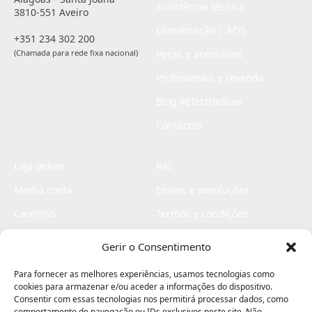
Assistência técnica
3810-551 Aveiro
Climatização | AQS
+351 234 302 200
(Chamada para rede fixa nacional)
Peças e acessórios
Profissionais e revenda
Blog #Electrodicas
Contactos
Loja online
RAL
Minha conta
Envios e devoluções
Carrinho
Termos e condições
Checkout
Politica de privacidade
Gerir o Consentimento
Profissionais
Livro de reclamações
Para fornecer as melhores experiências, usamos tecnologias como
Livro de elogios
cookies para armazenar e/ou aceder a informações do dispositivo.
Consentir com essas tecnologias nos permitirá processar dados, como
comportamento de navegação ou IDs exclusivos neste site. Não