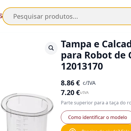
Pesquisar
Tampa e Calcad
para Robot de 
12013170
8.86
€
c/IVA
7.20
€
s/IVA
Parte superior para a taça do r
Como identificar o modelo