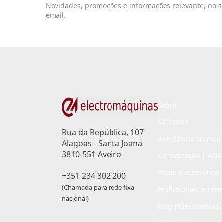
Novidades, promoções e informações relevante, no 
email.
Sobre
Carreiras
Rua da República, 107
Assistência técnica
Alagoas - Santa Joana
3810-551 Aveiro
Climatização | AQS
Peças e acessórios
+351 234 302 200
(Chamada para rede fixa
Profissionais e rev
nacional)
Blog #Electrodicas