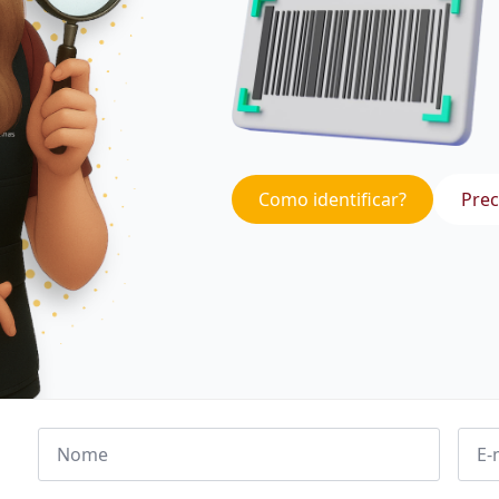
Como identificar?
Prec
Nome
Emai
*
*