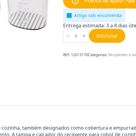
Precisa de ajuda? Fal
Artigo sob encomenda
Entrega estimada: 3 a 8 dias úte
Quantidade
de
Adicionar
Tampa
e
Calcador
do
REF:
12013170
Categorias:
Recipientes e t
Recipiente
para
Robot
de
Cozinha
Bosch
12013170
de cozinha, também designados como cobertura e empurrad
nto. A tampa e calcador do recipiente para robot de cozi