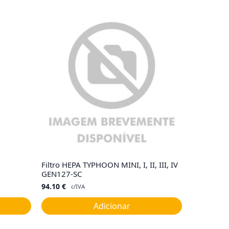
Filtro HEPA TYPHOON MINI, I, II, III, IV
GEN127-SC
94.10
€
c/IVA
Adicionar