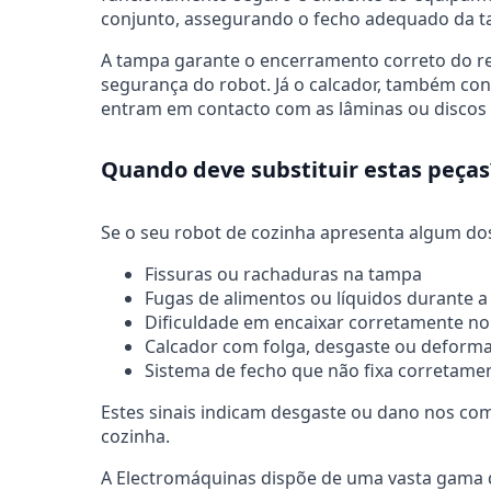
conjunto, assegurando o fecho adequado da taç
A tampa garante o encerramento correto do reci
segurança do robot. Já o calcador, também co
entram em contacto com as lâminas ou discos
Quando deve substituir estas peças
Se o seu robot de cozinha apresenta algum dos 
Fissuras ou rachaduras na tampa
Fugas de alimentos ou líquidos durante a 
Dificuldade em encaixar corretamente no 
Calcador com folga, desgaste ou deform
Sistema de fecho que não fixa corretame
Estes sinais indicam desgaste ou dano nos c
cozinha.
A Electromáquinas dispõe de uma vasta gama d