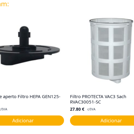
am:
 aperto Filtro HEPA GEN125-
Filtro PROTECTA VAC3 Sach
RVAC30051-SC
27.80
€
c/IVA
c/IVA
Adicionar
Adicionar