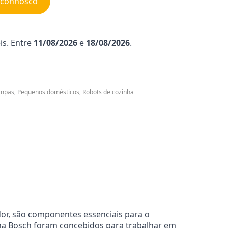
e connosco
is. Entre
11/08/2026
e
18/08/2026
.
ampas
,
Pequenos domésticos
,
Robots de cozinha
or, são componentes essenciais para o
nha Bosch foram concebidos para trabalhar em