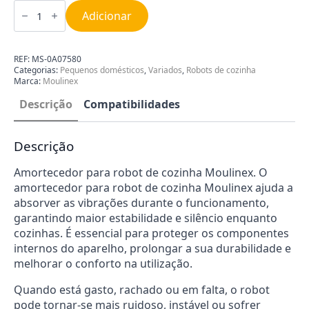
Quantidade
de
Adicionar
Amortecedor
para
Robot
de
REF:
MS-0A07580
Cozinha
Categorias:
Pequenos domésticos
,
Variados
,
Robots de cozinha
Moulinex
Marca:
Moulinex
MS-
0A07580
Descrição
Compatibilidades
Descrição
Amortecedor para robot de cozinha Moulinex. O
amortecedor para robot de cozinha Moulinex ajuda a
absorver as vibrações durante o funcionamento,
garantindo maior estabilidade e silêncio enquanto
cozinhas. É essencial para proteger os componentes
internos do aparelho, prolongar a sua durabilidade e
melhorar o conforto na utilização.
Quando está gasto, rachado ou em falta, o robot
pode tornar-se mais ruidoso, instável ou sofrer