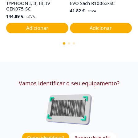
TYPHOON I, II, III, IV
EVO Sach R10063-SC
M
GEN075-SC
41.82
€
8
c/IVA
144.89
€
c/IVA
Adicionar
Adicionar
Vamos identificar o seu equipamento?
Como identificar?
Preciso de ajuda!