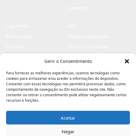
Contactos
Loja online
RAL
Minha conta
Envios e devoluções
Carrinho
Termos e condições
Checkout
Politica de privacidade
Gerir o Consentimento
Profissionais
Livro de reclamações
Para fornecer as melhores experiências, usamos tecnologias como
Livro de elogios
cookies para armazenar e/ou aceder a informações do dispositivo.
Consentir com essas tecnologias nos permitirá processar dados, como
comportamento de navegação ou IDs exclusivos neste site. Não
consentir ou retirar o consentimento pode afetar negativamante certos
recursos e funções.
Aceitar
Electromaquinas ©2026
Criado por
contágio - agência criativa
Negar