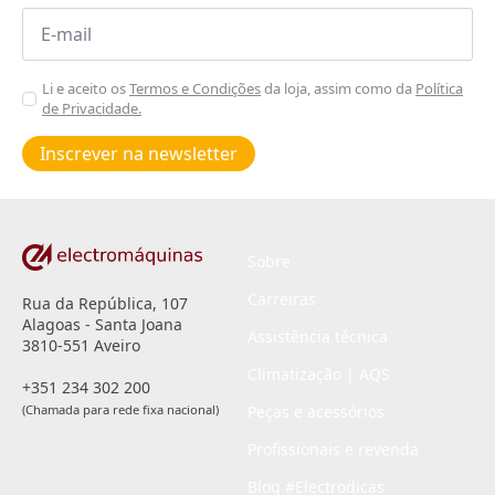
Email
*
Aceitar
Li e aceito os
Termos e Condições
da loja, assim como da
Política
de Privacidade.
Poiticas
de
Inscrever na newsletter
privacidade
*
Sobre
Carreiras
Rua da República, 107
Alagoas - Santa Joana
Assistência técnica
3810-551 Aveiro
Climatização | AQS
+351 234 302 200
(Chamada para rede fixa nacional)
Peças e acessórios
Profissionais e revenda
Blog #Electrodicas