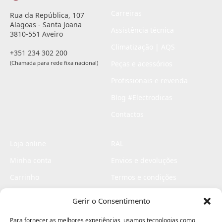
Carreiras
Rua da República, 107
Alagoas - Santa Joana
Assistência técnica
3810-551 Aveiro
Climatização | AQS
+351 234 302 200
(Chamada para rede fixa nacional)
Peças e acessórios
Profissionais e revenda
Blog #Electrodicas
Contactos
Loja online
RAL
Minha conta
Envios e devoluções
Carrinho
Termos e condições
Checkout
Politica de privacidade
Gerir o Consentimento
Profissionais
Livro de reclamações
Para fornecer as melhores experiências, usamos tecnologias como