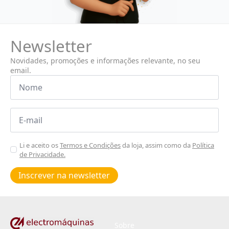
Newsletter
Novidades, promoções e informações relevante, no seu
email.
Nome
*
Email
*
Aceitar
Li e aceito os
Termos e Condições
da loja, assim como da
Política
de Privacidade.
Poiticas
de
Inscrever na newsletter
privacidade
*
Sobre