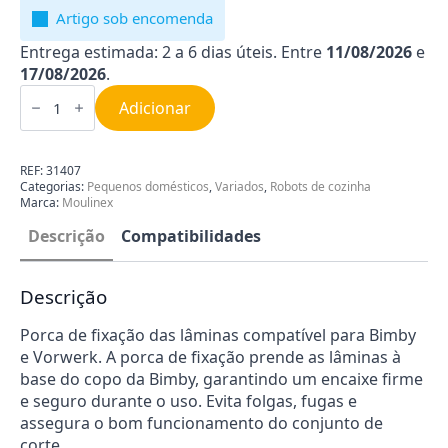
Artigo sob encomenda
Entrega estimada: 2 a 6 dias úteis. Entre
11/08/2026
e
17/08/2026
.
Quantidade
de
Adicionar
Porca
de
Fixação
das
REF:
31407
Lâminas
Categorias:
Pequenos domésticos
,
Variados
,
Robots de cozinha
Compatível
Marca:
Moulinex
para
Bimby
Descrição
Compatibilidades
TM3300
31407
Descrição
Porca de fixação das lâminas compatível para Bimby
e Vorwerk. A porca de fixação prende as lâminas à
base do copo da Bimby, garantindo um encaixe firme
e seguro durante o uso. Evita folgas, fugas e
assegura o bom funcionamento do conjunto de
corte.