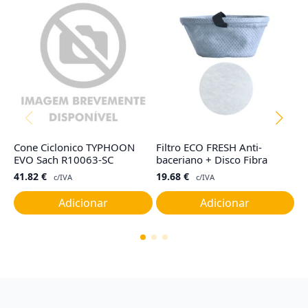
Cone Ciclonico TYPHOON
Filtro ECO FRESH Anti-
Fi
EVO Sach R10063-SC
baceriano + Disco Fibra
T
41.82
€
19.68
€
1
c/IVA
c/IVA
Adicionar
Adicionar