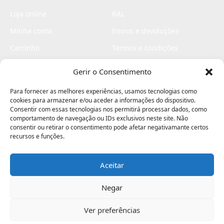
Loja online
RAL
Minha conta
Envios e devoluções
Carrinho
Termos e condições
Checkout
Politica de privacidade
Gerir o Consentimento
Profissionais
Livro de reclamações
Para fornecer as melhores experiências, usamos tecnologias como
Livro de elogios
cookies para armazenar e/ou aceder a informações do dispositivo.
Consentir com essas tecnologias nos permitirá processar dados, como
comportamento de navegação ou IDs exclusivos neste site. Não
consentir ou retirar o consentimento pode afetar negativamante certos
recursos e funções.
Aceitar
Electromaquinas ©2026
Criado por
contágio - agência criativa
Negar
Ver preferências