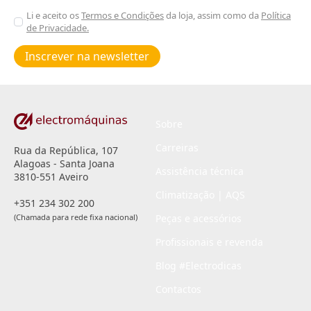
Aceitar
Li e aceito os
Termos e Condições
da loja, assim como da
Política
de Privacidade.
Poiticas
de
Inscrever na newsletter
privacidade
*
Sobre
Carreiras
Rua da República, 107
Alagoas - Santa Joana
Assistência técnica
3810-551 Aveiro
Climatização | AQS
+351 234 302 200
(Chamada para rede fixa nacional)
Peças e acessórios
Profissionais e revenda
Blog #Electrodicas
Contactos