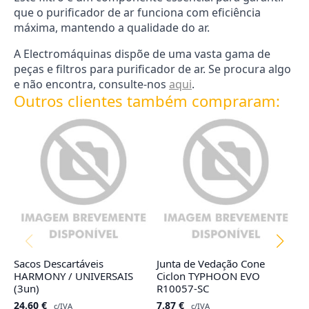
que o purificador de ar funciona com eficiência
máxima, mantendo a qualidade do ar.
A Electromáquinas dispõe de uma vasta gama de
peças e filtros para purificador de ar. Se procura algo
e não encontra, consulte-nos
aqui
.
Outros clientes também compraram:
Sacos Descartáveis
Junta de Vedação Cone
F
HARMONY / UNIVERSAIS
Ciclon TYPHOON EVO
R
(3un)
R10057-SC
4
24.60
€
7.87
€
c/IVA
c/IVA