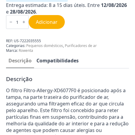
Entrega estimada: 8 a 15 dias úteis. Entre
12/08/2026
e
28/08/2026
.
Quantidade
de
Adicionar
Filtro
Purificador
de
Ar
REF:
US-7222035555
Rowenta
Categorias:
Pequenos domésticos
,
Purificadores de ar
US-
Marca:
Rowenta
7222035555
Descrição
Compatibilidades
Descrição
O filtro Filtro-Allergy-XD6077F0 é posicionado após a
tampa, na parte traseira do purificador de ar,
assegurando uma filtragem eficaz do ar que circula
pelo aparelho. Este filtro foi concebido para reter
partículas finas em suspensão, contribuindo para a
melhoria da qualidade do ar interior e para a redução
de agentes que podem causar alergias ou