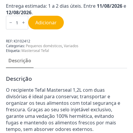
Entrega estimada: 1 a 2 dias úteis. Entre
11/08/2026
e
12/08/2026
.
Quantidade
de
Adicionar
Caixa
de
Conservação
Masterseal
REF:
K3102412
Tefal
Categorias:
Pequenos domésticos
,
Variados
(1.2L)
Etiqueta:
Masterseal Tefal
K3102412
Descrição
Descrição
O recipiente Tefal Masterseal 1,2L com duas
divisórias é ideal para conservar, transportar e
organizar os teus alimentos com total segurança e
frescura. Graças ao seu selo injetável exclusivo,
garante uma vedação 100% hermética, evitando
fugas e mantendo os alimentos frescos por mais
tempo, sem absorver odores externos.