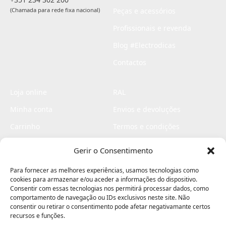
(Chamada para rede fixa nacional)
Peças e acessórios
Profissionais e revenda
Blog #Electrodicas
Contactos
Loja online
RAL
Minha conta
Envios e devoluções
Carrinho
Termos e condições
Checkout
Politica de privacidade
Gerir o Consentimento
Profissionais
Livro de reclamações
Para fornecer as melhores experiências, usamos tecnologias como
Livro de elogios
cookies para armazenar e/ou aceder a informações do dispositivo.
Consentir com essas tecnologias nos permitirá processar dados, como
comportamento de navegação ou IDs exclusivos neste site. Não
consentir ou retirar o consentimento pode afetar negativamante certos
recursos e funções.