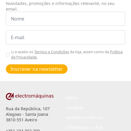
Novidades, promoções e informações relevante, no seu
email.
Nome
*
Email
*
Aceitar
Li e aceito os
Termos e Condições
da loja, assim como da
Política
de Privacidade.
Poiticas
de
Inscrever na newsletter
privacidade
*
Sobre
Carreiras
Rua da República, 107
Alagoas - Santa Joana
Assistência técnica
3810-551 Aveiro
Climatização | AQS
+351 234 302 200