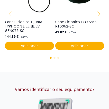
Cone Ciclonico + Junta
Cone Ciclonico ECO Sach
Co
TYPHOON I, II, III, IV
R10062-SC
T
GEN075-SC
M
41.82
€
c/IVA
144.89
€
1
c/IVA
Adicionar
Adicionar
Vamos identificar o seu equipamento?