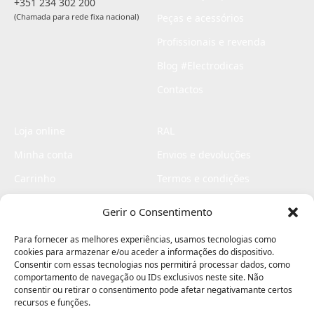
+351 234 302 200
(Chamada para rede fixa nacional)
Peças e acessórios
Profissionais e revenda
Blog #Electrodicas
Contactos
Loja online
RAL
Minha conta
Envios e devoluções
Carrinho
Termos e condições
Checkout
Politica de privacidade
Gerir o Consentimento
Profissionais
Livro de reclamações
Para fornecer as melhores experiências, usamos tecnologias como
Livro de elogios
cookies para armazenar e/ou aceder a informações do dispositivo.
Consentir com essas tecnologias nos permitirá processar dados, como
comportamento de navegação ou IDs exclusivos neste site. Não
consentir ou retirar o consentimento pode afetar negativamante certos
recursos e funções.