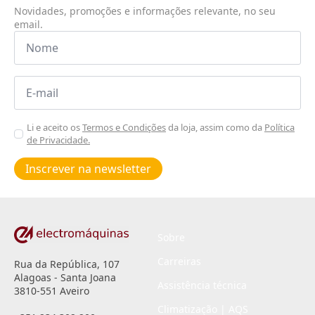
Novidades, promoções e informações relevante, no seu
email.
Nome
*
Email
*
Aceitar
Li e aceito os
Termos e Condições
da loja, assim como da
Política
de Privacidade.
Poiticas
de
Inscrever na newsletter
privacidade
*
Sobre
Carreiras
Rua da República, 107
Alagoas - Santa Joana
Assistência técnica
3810-551 Aveiro
Climatização | AQS