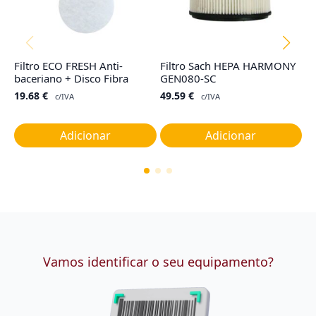
Filtro ECO FRESH Anti-
Filtro Sach HEPA HARMONY
Ju
baceriano + Disco Fibra
GEN080-SC
C
R
19.68
€
49.59
€
c/IVA
c/IVA
7
Adicionar
Adicionar
Vamos identificar o seu equipamento?