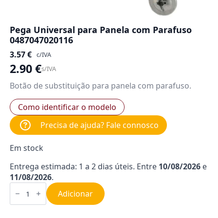
Pega Universal para Panela com Parafuso
0487047020116
3.57
€
c/IVA
2.90
€
s/IVA
Botão de substituição para panela com parafuso.
Como identificar o modelo
Precisa de ajuda? Fale connosco
Em stock
Entrega estimada: 1 a 2 dias úteis. Entre
10/08/2026
e
11/08/2026
.
Quantidade
de
Adicionar
Pega
Universal
para