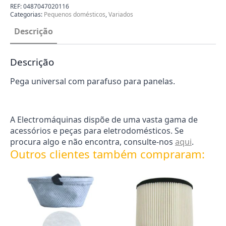
Panela
REF:
0487047020116
com
Categorias:
Pequenos domésticos
,
Variados
Parafuso
0487047020116
Descrição
Descrição
Pega universal com parafuso para panelas.
A Electromáquinas dispõe de uma vasta gama de
acessórios e peças para eletrodomésticos. Se
procura algo e não encontra, consulte-nos
aqui
.
Outros clientes também compraram: