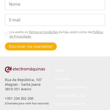
Nome
*
Email
*
Aceitar
Li e aceito os
Termos e Condições
da loja, assim como da
Política
de Privacidade.
Poiticas
de
Inscrever na newsletter
privacidade
*
Sobre
Carreiras
Rua da República, 107
Alagoas - Santa Joana
Assistência técnica
3810-551 Aveiro
Climatização | AQS
+351 234 302 200
(Chamada para rede fixa nacional)
Peças e acessórios