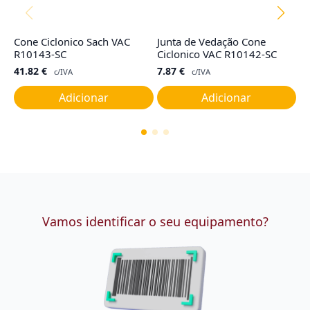
Cone Ciclonico Sach VAC
Junta de Vedação Cone
S
R10143-SC
Ciclonico VAC R10142-SC
(
41.82
€
7.87
€
3
c/IVA
c/IVA
Adicionar
Adicionar
Vamos identificar o seu equipamento?