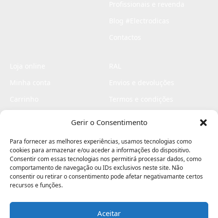
Profissionais e revenda
Blog #Electrodicas
Contactos
Loja online
RAL
Minha conta
Envios e devoluções
Carrinho
Termos e condições
Checkout
Politica de privacidade
Gerir o Consentimento
Profissionais
Livro de reclamações
Para fornecer as melhores experiências, usamos tecnologias como
Livro de elogios
cookies para armazenar e/ou aceder a informações do dispositivo.
Consentir com essas tecnologias nos permitirá processar dados, como
comportamento de navegação ou IDs exclusivos neste site. Não
consentir ou retirar o consentimento pode afetar negativamante certos
recursos e funções.
Aceitar