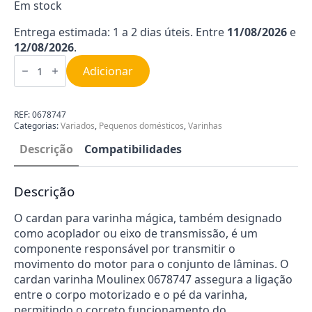
Em stock
Entrega estimada: 1 a 2 dias úteis. Entre
11/08/2026
e
12/08/2026
.
Quantidade
de
Adicionar
Cardan
para
Varinha
Moulinex
REF:
0678747
SS-
Categorias:
Variados
,
Pequenos domésticos
,
Varinhas
1600005525
Descrição
Compatibilidades
Descrição
O cardan para varinha mágica, também designado
como acoplador ou eixo de transmissão, é um
componente responsável por transmitir o
movimento do motor para o conjunto de lâminas. O
cardan varinha Moulinex 0678747 assegura a ligação
entre o corpo motorizado e o pé da varinha,
permitindo o correto funcionamento do