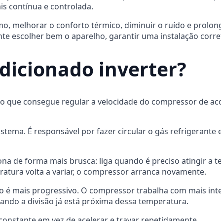
is contínua e controlada.
o, melhorar o conforto térmico, diminuir o ruído e prolon
nte escolher bem o aparelho, garantir uma instalação corre
dicionado inverter?
o que consegue regular a velocidade do compressor de ac
ema. É responsável por fazer circular o gás refrigerante en
na de forma mais brusca: liga quando é preciso atingir a 
atura volta a variar, o compressor arranca novamente.
o é mais progressivo. O compressor trabalha com mais inte
ando a divisão já está próxima dessa temperatura.
constante em vez de acelerar e travar repetidamente.