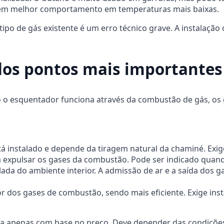
tem melhor comportamento em temperaturas mais baixas.
o de gás existente é um erro técnico grave. A instalação o
dos pontos mais importantes
o o esquentador funciona através da combustão de gás, os 
stá instalado e depende da tiragem natural da chaminé. Exi
 expulsar os gases da combustão. Pode ser indicado quando
a do ambiente interior. A admissão de ar e a saída dos ga
or dos gases de combustão, sendo mais eficiente. Exige i
ita apenas com base no preço. Deve depender das condições 