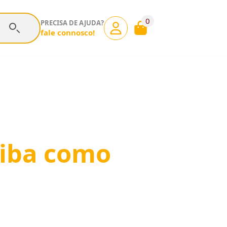
0
PRECISA DE AJUDA?
fale connosco!
aiba como