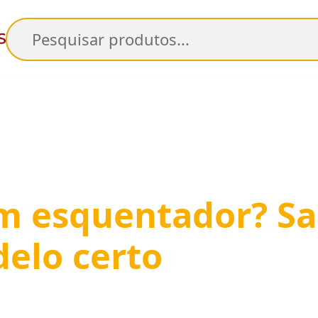
Pesquisar
m esquentador? S
delo certo