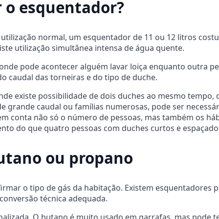
r o esquentador?
tilização normal, um esquentador de 11 ou 12 litros cost
te utilização simultânea intensa de água quente.
onde pode acontecer alguém lavar loiça enquanto outra pe
o caudal das torneiras e do tipo de duche.
de existe possibilidade de dois duches ao mesmo tempo, 
de grande caudal ou famílias numerosas, pode ser necessár
r em conta não só o número de pessoas, mas também os h
nto do que quatro pessoas com duches curtos e espaçado
butano ou propano
firmar o tipo de gás da habitação. Existem esquentadores 
 conversão técnica adequada.
lizada. O butano é muito usado em garrafas, mas pode ter 