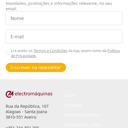
Novidades, promoções e informações relevante, no seu
email.
Nome
*
Email
*
Aceitar
Li e aceito os
Termos e Condições
da loja, assim como da
Política
de Privacidade.
Poiticas
de
Inscrever na newsletter
privacidade
*
Sobre
Carreiras
Rua da República, 107
Alagoas - Santa Joana
Assistência técnica
3810-551 Aveiro
Climatização | AQS
+351 234 302 200