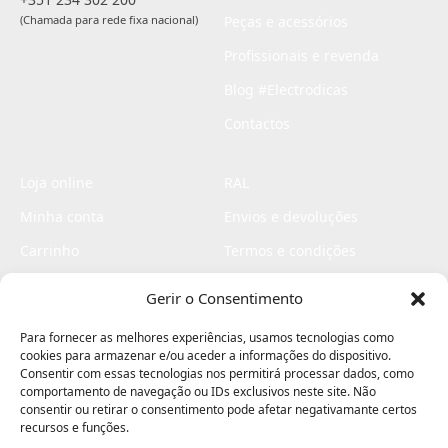
(Chamada para rede fixa nacional)
Peças e acessórios
Profissionais e revenda
Blog #Electrodicas
Contactos
Loja online
RAL
Minha conta
Envios e devoluções
Carrinho
Termos e condições
Checkout
Politica de privacidade
Gerir o Consentimento
Profissionais
Livro de reclamações
Para fornecer as melhores experiências, usamos tecnologias como
Livro de elogios
cookies para armazenar e/ou aceder a informações do dispositivo.
Consentir com essas tecnologias nos permitirá processar dados, como
comportamento de navegação ou IDs exclusivos neste site. Não
consentir ou retirar o consentimento pode afetar negativamante certos
recursos e funções.