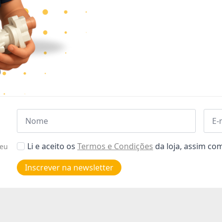
Nome
Emai
*
*
Aceitar
Li e aceito os
Termos e Condições
da loja, assim c
seu
Poiticas
de
Inscrever na newsletter
privacidade
*