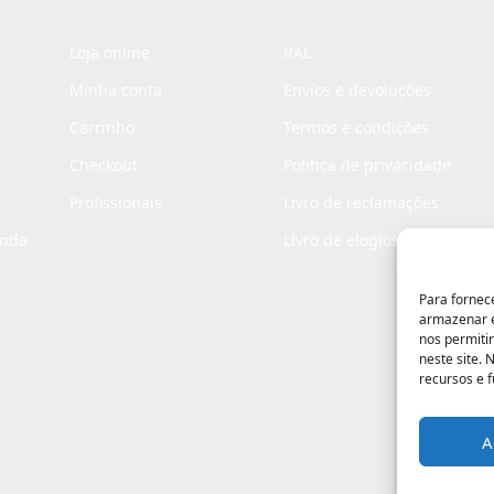
Loja online
RAL
Minha conta
Envios e devoluções
Carrinho
Termos e condições
Checkout
Politica de privacidade
Profissionais
Livro de reclamações
enda
Livro de elogios
Para fornec
armazenar e
nos permiti
neste site.
recursos e 
A