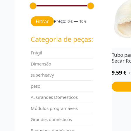
Preço mínimo
Preço máximo
Filtrar
Preço:
—
0 €
10 €
Categoria de peças:
Frágil
Tubo pa
Secar R
Dimensão
9.59
€
superheavy
peso
A. Grandes Domesticos
Módulos programáveis
Grandes domésticos
Pequenos domésticos