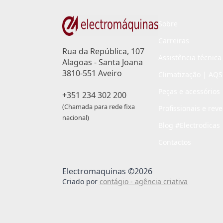
Sobre
Carreiras
Rua da República, 107
Assistência técnica
Alagoas - Santa Joana
3810-551 Aveiro
Climatização | AQS
Peças e acessórios
+351 234 302 200
(Chamada para rede fixa
Profissionais e rev
nacional)
Blog #Electrodicas
Contactos
Electromaquinas ©2026
Criado por
contágio - agência criativa