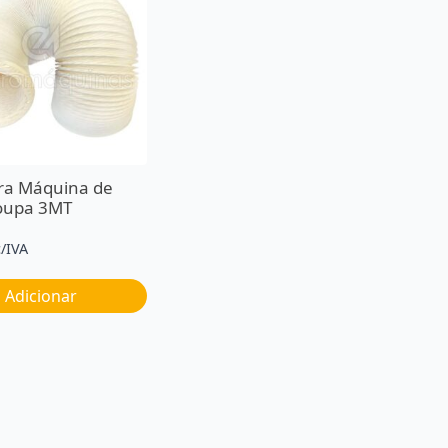
ra Máquina de
oupa 3MT
c/IVA
Adicionar