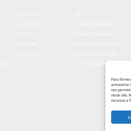
Loja online
RAL
Minha conta
Envios e devoluções
Carrinho
Termos e condições
Checkout
Politica de privacidade
Profissionais
Livro de reclamações
enda
Livro de elogios
Para fornec
armazenar e
nos permiti
neste site.
recursos e 
A