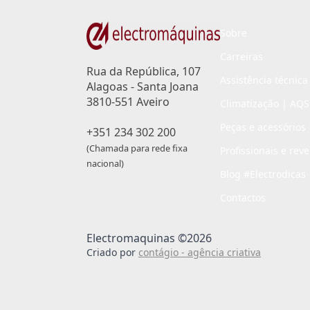
Sobre
Carreiras
Rua da República, 107
Assistência técnica
Alagoas - Santa Joana
3810-551 Aveiro
Climatização | AQS
Peças e acessórios
+351 234 302 200
(Chamada para rede fixa
Profissionais e rev
nacional)
Blog #Electrodicas
Contactos
Electromaquinas ©2026
Criado por
contágio - agência criativa