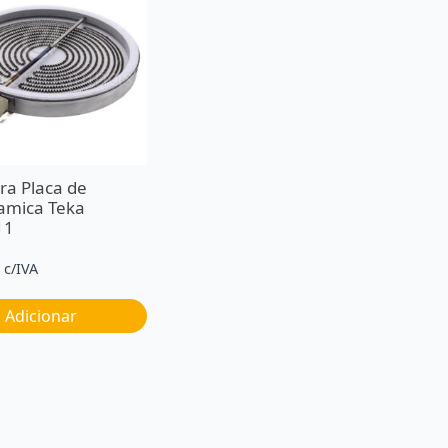
ra Placa de
ramica Teka
11
c/IVA
Adicionar