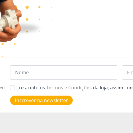
Nome
Emai
*
*
Aceitar
Li e aceito os
Termos e Condições
da loja, assim c
seu
Poiticas
de
Inscrever na newsletter
privacidade
*