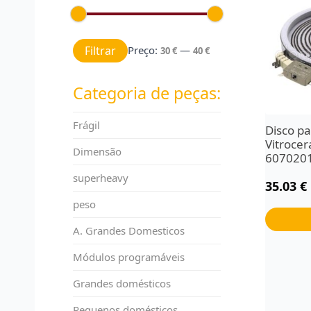
Preço mínimo
Preço máximo
Filtrar
Preço:
—
30 €
40 €
Categoria de peças:
Frágil
Disco pa
Vitroce
Dimensão
607020
superheavy
35.03
€
peso
A. Grandes Domesticos
Módulos programáveis
Grandes domésticos
Pequenos domésticos