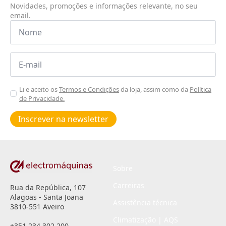
Novidades, promoções e informações relevante, no seu
email.
Nome
*
Email
*
Aceitar
Li e aceito os
Termos e Condições
da loja, assim como da
Política
de Privacidade.
Poiticas
de
Inscrever na newsletter
privacidade
*
Sobre
Carreiras
Rua da República, 107
Alagoas - Santa Joana
Assistência técnica
3810-551 Aveiro
Climatização | AQS
+351 234 302 200