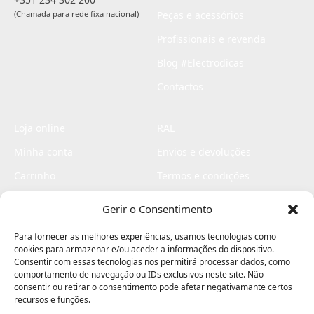
(Chamada para rede fixa nacional)
Peças e acessórios
Profissionais e revenda
Blog #Electrodicas
Contactos
Loja online
RAL
Minha conta
Envios e devoluções
Carrinho
Termos e condições
Checkout
Politica de privacidade
Gerir o Consentimento
Profissionais
Livro de reclamações
Para fornecer as melhores experiências, usamos tecnologias como
Livro de elogios
cookies para armazenar e/ou aceder a informações do dispositivo.
Consentir com essas tecnologias nos permitirá processar dados, como
comportamento de navegação ou IDs exclusivos neste site. Não
consentir ou retirar o consentimento pode afetar negativamante certos
recursos e funções.