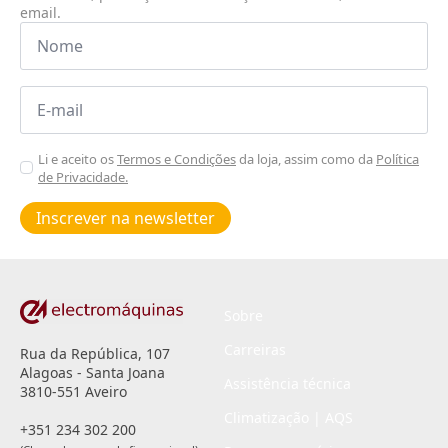
email.
Nome
*
Email
*
Aceitar
Li e aceito os
Termos e Condições
da loja, assim como da
Política
de Privacidade.
Poiticas
de
Inscrever na newsletter
privacidade
*
Sobre
Carreiras
Rua da República, 107
Alagoas - Santa Joana
Assistência técnica
3810-551 Aveiro
Climatização | AQS
+351 234 302 200