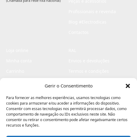
(Chamada para rede fixa nacional)
Peças e acessórios
Profissionais e revenda
Blog #Electrodicas
Contactos
Loja online
RAL
Minha conta
Envios e devoluções
Carrinho
Termos e condições
Checkout
Politica de privacidade
Gerir o Consentimento
Profissionais
Livro de reclamações
Para fornecer as melhores experiências, usamos tecnologias como
Livro de elogios
cookies para armazenar e/ou aceder a informações do dispositivo.
Consentir com essas tecnologias nos permitirá processar dados, como
comportamento de navegação ou IDs exclusivos neste site. Não
consentir ou retirar o consentimento pode afetar negativamante certos
recursos e funções.