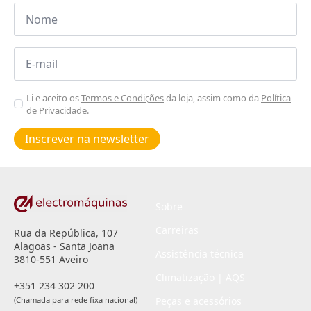
Nome
*
Email
*
Aceitar
Li e aceito os
Termos e Condições
da loja, assim como da
Política
de Privacidade.
Poiticas
de
Inscrever na newsletter
privacidade
*
Sobre
Carreiras
Rua da República, 107
Alagoas - Santa Joana
Assistência técnica
3810-551 Aveiro
Climatização | AQS
+351 234 302 200
(Chamada para rede fixa nacional)
Peças e acessórios