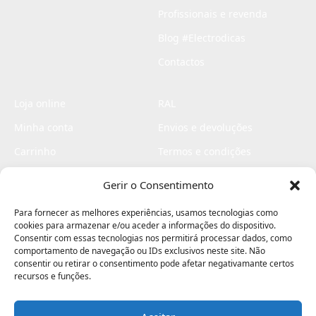
Profissionais e revenda
Blog #Electrodicas
Contactos
Loja online
RAL
Minha conta
Envios e devoluções
Carrinho
Termos e condições
Checkout
Politica de privacidade
Gerir o Consentimento
Profissionais
Livro de reclamações
Para fornecer as melhores experiências, usamos tecnologias como
Livro de elogios
cookies para armazenar e/ou aceder a informações do dispositivo.
Consentir com essas tecnologias nos permitirá processar dados, como
comportamento de navegação ou IDs exclusivos neste site. Não
consentir ou retirar o consentimento pode afetar negativamante certos
recursos e funções.