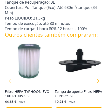
Tanque de Recuperação: 3L
Cobertura Por Tanque (Eco): Até 680m²/tanque (34
Min)
Peso LÍQUIDO: 21,3kg
Tempo de execução: até 80 minutos
Tempo de carga: 1 hora 80% / 2 horas – 100%
Outros clientes também compraram:
Filtro HEPA TYPHOON EVO
Tampa de aperto Filtro HEPA
F
160 R10052-SC
GEN125-SC
R
44.65
€
10.21
€
2
c/IVA
c/IVA