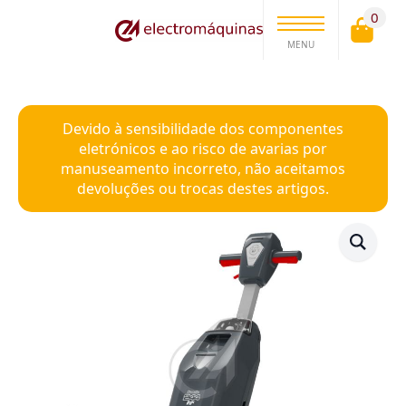
0
MENU
Devido à sensibilidade dos componentes
eletrónicos e ao risco de avarias por
manuseamento incorreto, não aceitamos
devoluções ou trocas destes artigos.