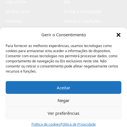
Loja online
RAL
Minha conta
Envios e devoluções
Carrinho
Termos e condições
Checkout
Politica de privacidade
Gerir o Consentimento
Profissionais
Livro de reclamações
Para fornecer as melhores experiências, usamos tecnologias como
Livro de elogios
cookies para armazenar e/ou aceder a informações do dispositivo.
Consentir com essas tecnologias nos permitirá processar dados, como
comportamento de navegação ou IDs exclusivos neste site. Não
consentir ou retirar o consentimento pode afetar negativamante certos
recursos e funções.
Aceitar
Electromaquinas ©2026
Criado por
contágio - agência criativa
Negar
Ver preferências
Procurar
Política de cookies
Assistência
Política de Privacidade
Ajuda
Minha Conta