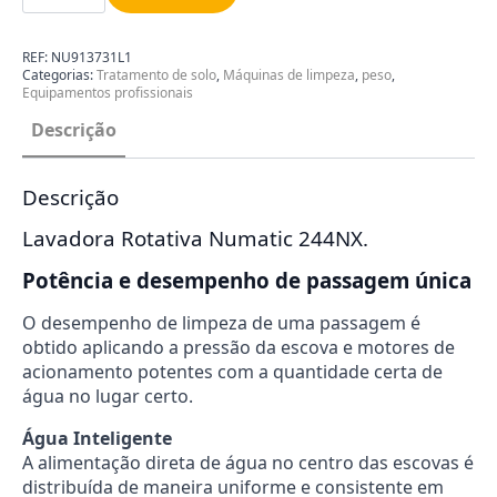
Lavadora
Rotativa
Numatic
244NX
REF:
NU913731L1
NU913731L1
Categorias:
Tratamento de solo
,
Máquinas de limpeza
,
peso
,
Equipamentos profissionais
Descrição
Descrição
Lavadora Rotativa Numatic 244NX.
Potência e desempenho de passagem única
O desempenho de limpeza de uma passagem é
obtido aplicando a pressão da escova e motores de
acionamento potentes com a quantidade certa de
água no lugar certo.
Água Inteligente
A alimentação direta de água no centro das escovas é
distribuída de maneira uniforme e consistente em