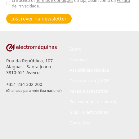
Aceitar
Li e aceito os
Termos e Condições
da loja, assim como da
Política
de Privacidade.
Poiticas
de
Inscrever na newsletter
privacidade
*
Sobre
Carreiras
Rua da República, 107
Alagoas - Santa Joana
Assistência técnica
3810-551 Aveiro
Climatização | AQS
+351 234 302 200
(Chamada para rede fixa nacional)
Peças e acessórios
Profissionais e revenda
Blog #Electrodicas
Contactos