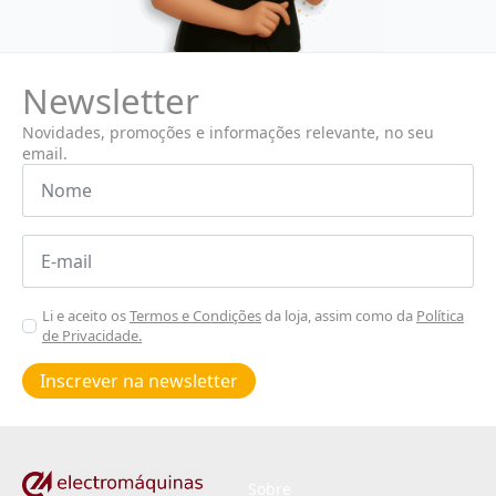
Newsletter
Novidades, promoções e informações relevante, no seu
email.
Nome
*
Email
*
Aceitar
Li e aceito os
Termos e Condições
da loja, assim como da
Política
de Privacidade.
Poiticas
de
Inscrever na newsletter
privacidade
*
Sobre