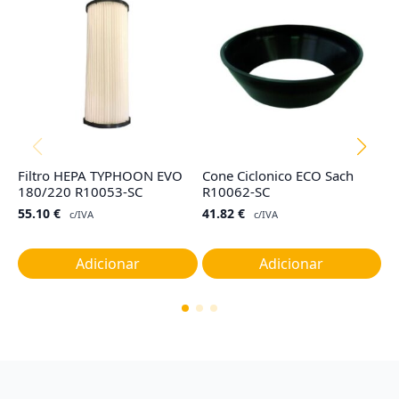
Filtro HEPA TYPHOON EVO
Cone Ciclonico ECO Sach
Co
180/220 R10053-SC
R10062-SC
TY
G
55.10
€
41.82
€
c/IVA
c/IVA
1
Adicionar
Adicionar