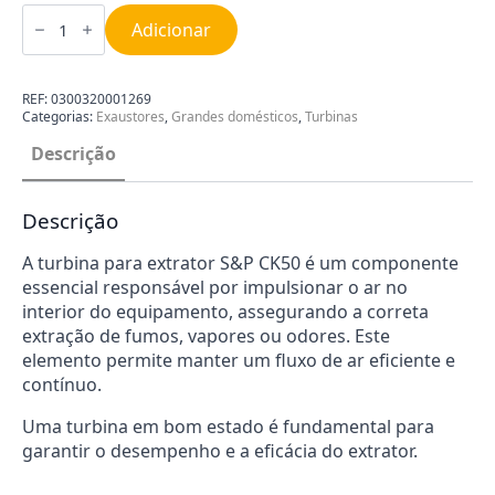
Quantidade
de
Adicionar
Turbina
para
Extrator
S&P
REF:
0300320001269
CK50
Categorias:
Exaustores
,
Grandes domésticos
,
Turbinas
Descrição
Descrição
A turbina para extrator
S&P
CK50 é um componente
essencial responsável por impulsionar o ar no
interior do equipamento, assegurando a correta
extração de fumos, vapores ou odores. Este
elemento permite manter um fluxo de ar eficiente e
contínuo.
Uma turbina em bom estado é fundamental para
garantir o desempenho e a eficácia do extrator.