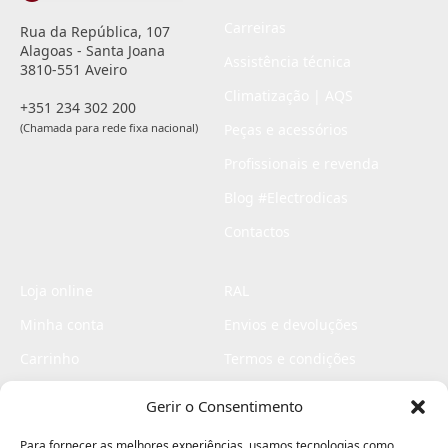
Carreiras
Rua da República, 107
Alagoas - Santa Joana
Assistência técnica
3810-551 Aveiro
Climatização | AQS
+351 234 302 200
(Chamada para rede fixa nacional)
Peças e acessórios
Profissionais e revenda
Blog #Electrodicas
Contactos
Loja online
RAL
Minha conta
Envios e devoluções
Carrinho
Termos e condições
Checkout
Politica de privacidade
Gerir o Consentimento
Profissionais
Livro de reclamações
Para fornecer as melhores experiências, usamos tecnologias como