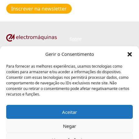
de
Inscrever na newsletter
privacidade
*
Sobre
Carreiras
Rua da República, 107
Gerir o Consentimento
Alagoas - Santa Joana
Assistência técnica
3810-551 Aveiro
Para fornecer as melhores experiências, usamos tecnologias como
Climatização | AQS
cookies para armazenar e/ou aceder a informações do dispositivo.
+351 234 302 200
Consentir com essas tecnologias nos permitirá processar dados, como
(Chamada para rede fixa nacional)
Peças e acessórios
comportamento de navegação ou IDs exclusivos neste site. Não
consentir ou retirar o consentimento pode afetar negativamante certos
Profissionais e revenda
recursos e funções.
Blog #Electrodicas
Aceitar
Contactos
Negar
Loja online
RAL