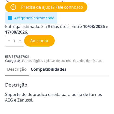
Precisa de ajuda? Fale connosco
Artigo sob encomenda
Entrega estimada: 3 a 8 dias úteis. Entre
10/08/2026
e
17/08/2026
.
Quantidade
de
Adicionar
Suporte
da
dobradiça
direita
REF:
3878867021
Forno
Categorias:
Fornos, fogões e placas de cozinha
,
Grandes domésticos
AEG
|
Descrição
Compatibilidades
Zanussi
3878867021
Descrição
Suporte de dobradiça direita para porta de fornos
AEG e Zanussi.