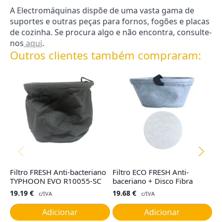
A Electromáquinas dispõe de uma vasta gama de
suportes e outras peças para fornos, fogões e placas
de cozinha. Se procura algo e não encontra, consulte-
nos
aqui
.
Outros clientes também compraram:
Filtro FRESH Anti-bacteriano
Filtro ECO FRESH Anti-
Ju
TYPHOON EVO R10055-SC
baceriano + Disco Fibra
C
19.19
€
19.68
€
7
c/IVA
c/IVA
Adicionar
Adicionar