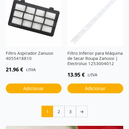
Filtro Aspirador Zanussi
Filtro Inferior para Máquina
4055418810
de Secar Roupa Zanussi |
Electrolux 1253004012
21.96
€
c/IVA
13.95
€
c/IVA
Adicionar
Adicionar
1
2
3
→