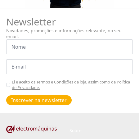
Newsletter
Novidades, promoções e informações relevante, no seu
email.
Nome
*
Email
*
Aceitar
Li e aceito os
Termos e Condições
da loja, assim como da
Política
de Privacidade.
Poiticas
de
Inscrever na newsletter
privacidade
*
Sobre