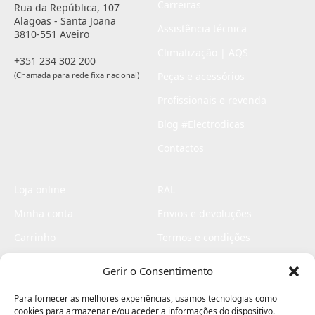
Carreiras
Rua da República, 107
Alagoas - Santa Joana
Assistência técnica
3810-551 Aveiro
Climatização | AQS
+351 234 302 200
(Chamada para rede fixa nacional)
Peças e acessórios
Profissionais e revenda
Blog #Electrodicas
Contactos
Loja online
RAL
Minha conta
Envios e devoluções
Carrinho
Termos e condições
Checkout
Politica de privacidade
Gerir o Consentimento
Profissionais
Livro de reclamações
Para fornecer as melhores experiências, usamos tecnologias como
Livro de elogios
cookies para armazenar e/ou aceder a informações do dispositivo.