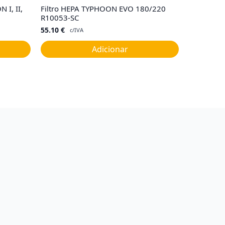
 I, II,
Filtro HEPA TYPHOON EVO 180/220
R10053-SC
55.10
€
c/IVA
Adicionar