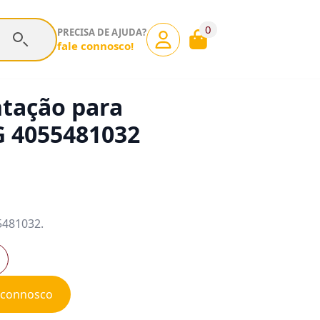
0
PRECISA DE AJUDA?
fale connosco!
ntação para
 4055481032
5481032.
e connosco