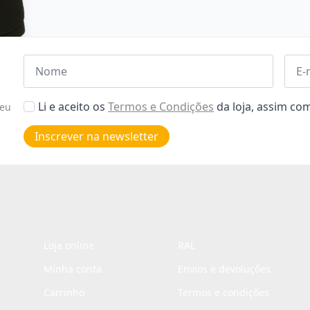
Nome
Emai
*
*
Aceitar
Li e aceito os
Termos e Condições
da loja, assim c
seu
Poiticas
de
Inscrever na newsletter
privacidade
*
Loja online
RAL
Minha conta
Envios e devoluções
Carrinho
Termos e condições