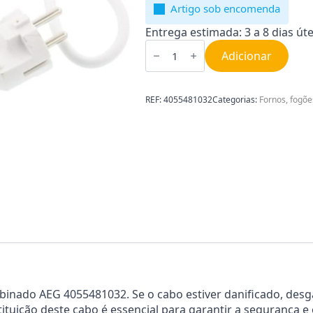
Artigo sob encomenda
Entrega estimada: 3 a 8 dias úte
Quantidade
de
Adicionar
Cabo
de
alimentação
para
REF:
4055481032
Categorias:
Fornos, fogõe
combinado
AEG
4055481032
binado AEG 4055481032. Se o cabo estiver danificado, de
stituição deste cabo é essencial para garantir a segurança