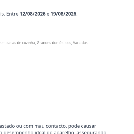
is. Entre
12/08/2026
e
19/08/2026
.
s e placas de cozinha
,
Grandes domésticos
,
Variados
sgastado ou com mau contacto, pode causar
 e o desempenho ideal do aparelho, assegurando