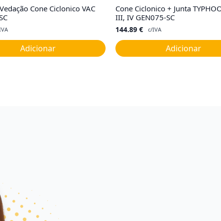
 Vedação Cone Ciclonico VAC
Cone Ciclonico + Junta TYPHOON
SC
III, IV GEN075-SC
144.89
€
IVA
c/IVA
Adicionar
Adicionar