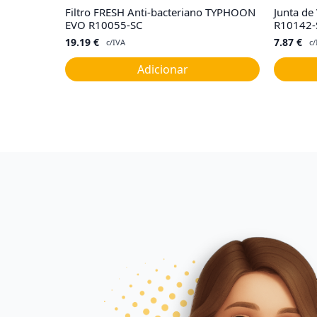
Filtro FRESH Anti-bacteriano TYPHOON
Junta de
EVO R10055-SC
R10142-
19.19
€
7.87
€
c/IVA
c/
Adicionar