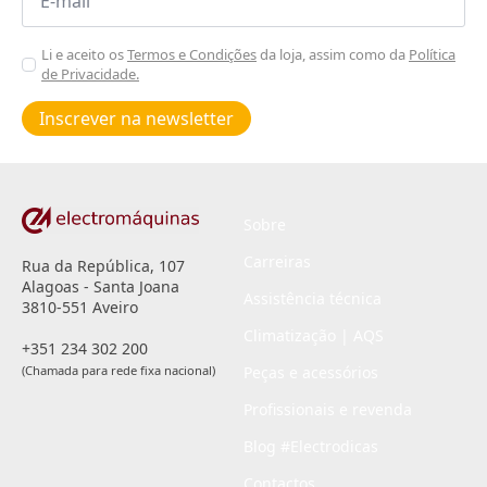
*
Aceitar
Li e aceito os
Termos e Condições
da loja, assim como da
Política
de Privacidade.
Poiticas
de
Inscrever na newsletter
privacidade
*
Sobre
Carreiras
Rua da República, 107
Alagoas - Santa Joana
Assistência técnica
3810-551 Aveiro
Climatização | AQS
+351 234 302 200
(Chamada para rede fixa nacional)
Peças e acessórios
Profissionais e revenda
Blog #Electrodicas
Contactos