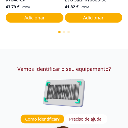
43.79
€
41.82
€
2
c/IVA
c/IVA
Adicionar
Adicionar
Vamos identificar o seu equipamento?
Como identificar?
Preciso de ajuda!