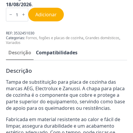
18/08/2026
.
Quantidade
de
Adicionar
Tampa
para
Placa
de
REF:
3532451030
Cozinha
Categorias:
Fornos, fogões e placas de cozinha
,
Grandes domésticos
,
AEG
Variados
3532451030
Descrição
Compatibilidades
Descrição
Tampa de substituição para placa de cozinha das
marcas AEG, Electrolux e Zanussi. A chapa para placa
de cozinha é o componente que cobre e protege a
parte superior do equipamento, servindo como base
de apoio para os queimadores ou resistências.
Fabricada em material resistente ao calor e fácil de
limpar, assegura durabilidade e um acabamento
estético adequado. Com o tempo, pode riscar-se,