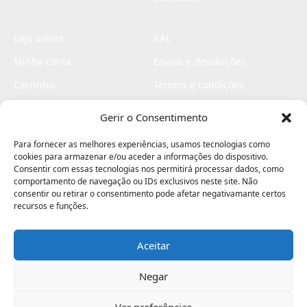
Loja online
RAL
Minha conta
Envios e devoluções
Carrinho
Termos e condições
Checkout
Politica de privacidade
Gerir o Consentimento
Profissionais
Livro de reclamações
Para fornecer as melhores experiências, usamos tecnologias como
Livro de elogios
cookies para armazenar e/ou aceder a informações do dispositivo.
Consentir com essas tecnologias nos permitirá processar dados, como
comportamento de navegação ou IDs exclusivos neste site. Não
consentir ou retirar o consentimento pode afetar negativamante certos
recursos e funções.
Aceitar
Electromaquinas ©2026
Criado por
contágio - agência criativa
Negar
Ver preferências