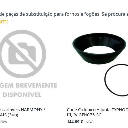
e peças de substituição para fornos e fogões. Se procura 
am:
escartáveis HARMONY /
Cone Ciclonico + Junta TYPHOON
AIS (3un)
III, IV GEN075-SC
144.89
€
c/IVA
c/IVA