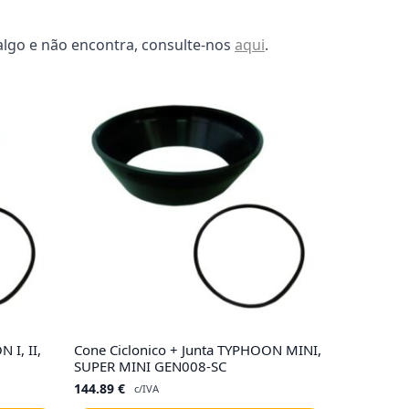
algo e não encontra, consulte-nos
aqui
.
 I, II,
Cone Ciclonico + Junta TYPHOON MINI,
SUPER MINI GEN008-SC
144.89
€
c/IVA