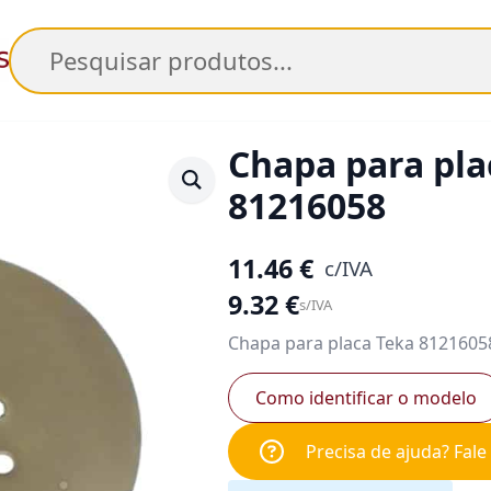
Pesquisar
Chapa para pla
81216058
11.46
€
c/IVA
9.32
€
s/IVA
Chapa para placa Teka 8121605
Como identificar o modelo
Precisa de ajuda? Fal