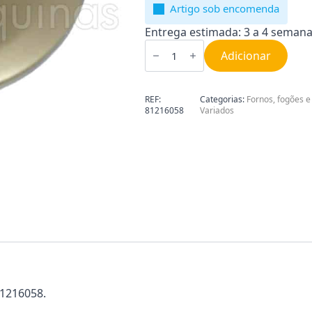
Artigo sob encomenda
Entrega estimada: 3 a 4 semana
Quantidade
de
Adicionar
Chapa
para
placa
de
REF:
Categorias:
Fornos, fogões e
cozinha
81216058
Variados
Teka
81216058
81216058.