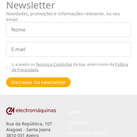
Newsletter
Novidades, promoções e informações relevante, no seu
email.
Nome
*
Email
*
Aceitar
Li e aceito os
Termos e Condições
da loja, assim como da
Política
de Privacidade.
Poiticas
de
Inscrever na newsletter
privacidade
*
Sobre
Carreiras
Rua da República, 107
Alagoas - Santa Joana
Assistência técnica
3810-551 Aveiro