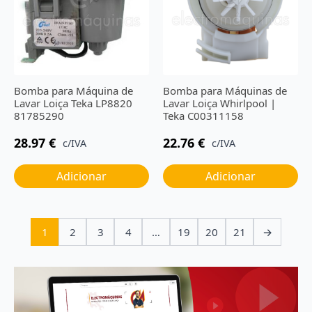
Bomba para Máquina de
Bomba para Máquinas de
Lavar Loiça Teka LP8820
Lavar Loiça Whirlpool |
81785290
Teka C00311158
28.97
€
22.76
€
c/IVA
c/IVA
Adicionar
Adicionar
1
2
3
4
…
19
20
21
→