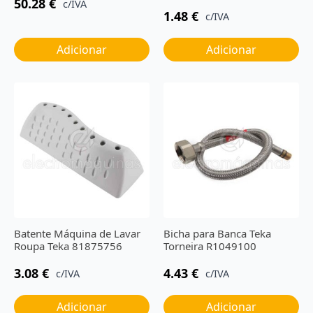
50.28
€
c/IVA
1.48
€
c/IVA
Adicionar
Adicionar
Batente Máquina de Lavar
Bicha para Banca Teka
Roupa Teka 81875756
Torneira R1049100
3.08
€
4.43
€
c/IVA
c/IVA
Adicionar
Adicionar