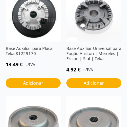
Base Auxiliar para Placa
Base Auxiliar Universal para
Teka 81229170
Fogão Ariston | Meireles |
Fricon | Siul | Teka
13.49
€
c/IVA
4.92
€
c/IVA
Adicionar
Adicionar