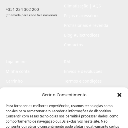
Climatização | AQS
+351 234 302 200
(Chamada para rede fixa nacional)
Peças e acessórios
Profissionais e revenda
Blog #Electrodicas
Contactos
Loja online
RAL
Minha conta
Envios e devoluções
Carrinho
Termos e condições
Checkout
Politica de privacidade
Gerir o Consentimento
Profissionais
Livro de reclamações
Para fornecer as melhores experiências, usamos tecnologias como
Livro de elogios
cookies para armazenar e/ou aceder a informações do dispositivo.
Consentir com essas tecnologias nos permitirá processar dados, como
comportamento de navegação ou IDs exclusivos neste site. Não
consentir ou retirar o consentimento pode afetar negativamante certos