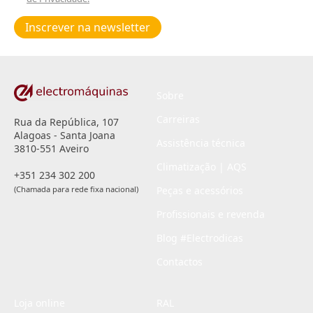
Poiticas
de
Inscrever na newsletter
privacidade
*
Sobre
Carreiras
Rua da República, 107
Alagoas - Santa Joana
Assistência técnica
3810-551 Aveiro
Climatização | AQS
+351 234 302 200
(Chamada para rede fixa nacional)
Peças e acessórios
Profissionais e revenda
Blog #Electrodicas
Contactos
Loja online
RAL