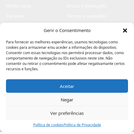
Minha conta
Envios e devoluções
Carrinho
Termos e condições
Checkout
Politica de privacidade
Gerir o Consentimento
Profissionais
Livro de reclamações
Para fornecer as melhores experiências, usamos tecnologias como
Livro de elogios
cookies para armazenar e/ou aceder a informações do dispositivo.
Consentir com essas tecnologias nos permitirá processar dados, como
comportamento de navegação ou IDs exclusivos neste site. Não
consentir ou retirar o consentimento pode afetar negativamante certos
recursos e funções.
Aceitar
Electromaquinas ©2026
Criado por
contágio - agência criativa
Negar
Ver preferências
Procurar
Política de cookies
Assistência
Política de Privacidade
Ajuda
Minha Conta