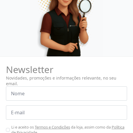
Newsletter
Novidades, promoções e informações relevante, no seu
email.
Nome
*
Email
*
Aceitar
Li e aceito os
Termos e Condições
da loja, assim como da
Política
de Privacidade.