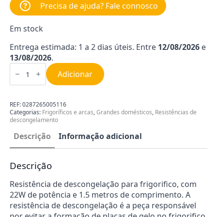
Precisa de ajuda? Fale connosco
Em stock
Entrega estimada: 1 a 2 dias úteis. Entre
12/08/2026
e
13/08/2026
.
Quantidade
de
Adicionar
Resistência
de
descongelação
universal
REF:
0287265005116
22W
Categorias:
Frigoríficos e arcas
,
Grandes domésticos
,
Resistências de
1.5MT
descongelamento
Descrição
Informação adicional
Descrição
Resistência de descongelação para frigorifico, com
22W de potência e 1.5 metros de comprimento. A
resistência de descongelação é a peça responsável
por evitar a formação de placas de gelo no frigorifico.