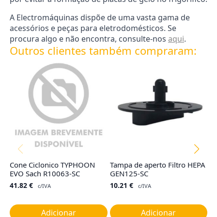
A Electromáquinas dispõe de uma vasta gama de
acessórios e peças para eletrodomésticos. Se
procura algo e não encontra, consulte-nos
aqui
.
Outros clientes também compraram:
Cone Ciclonico TYPHOON
Tampa de aperto Filtro HEPA
Co
EVO Sach R10063-SC
GEN125-SC
R
41.82
€
10.21
€
4
c/IVA
c/IVA
Adicionar
Adicionar