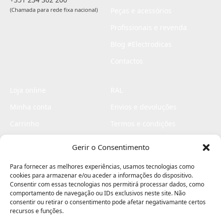
(Chamada para rede fixa nacional)
Peças e acessórios
Profissionais e revenda
Blog #Electrodicas
Contactos
Loja online
RAL
Minha conta
Envios e devoluções
Carrinho
Termos e condições
Checkout
Politica de privacidade
Gerir o Consentimento
Profissionais
Livro de reclamações
Para fornecer as melhores experiências, usamos tecnologias como
Livro de elogios
cookies para armazenar e/ou aceder a informações do dispositivo.
Consentir com essas tecnologias nos permitirá processar dados, como
comportamento de navegação ou IDs exclusivos neste site. Não
consentir ou retirar o consentimento pode afetar negativamante certos
recursos e funções.