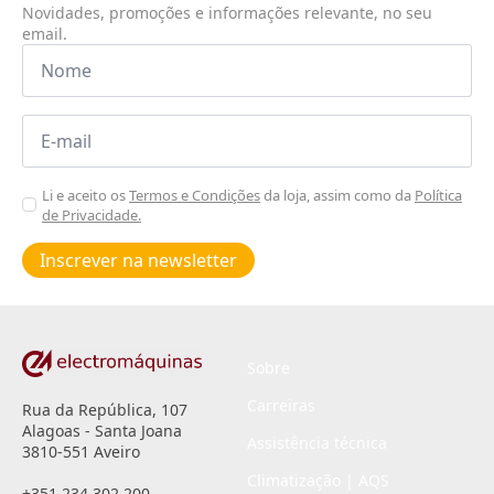
Novidades, promoções e informações relevante, no seu
email.
Nome
*
Email
*
Aceitar
Li e aceito os
Termos e Condições
da loja, assim como da
Política
de Privacidade.
Poiticas
de
Inscrever na newsletter
privacidade
*
Sobre
Carreiras
Rua da República, 107
Alagoas - Santa Joana
Assistência técnica
3810-551 Aveiro
Climatização | AQS
+351 234 302 200