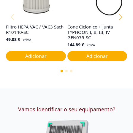
Filtro HEPA VAC / VAC3 Sach
Cone Ciclonico + Junta
Fi
R10140-SC
TYPHOON I, II, III, IV
T
GEN075-SC
49.08
€
1
c/IVA
144.89
€
c/IVA
Adicionar
Adicionar
Vamos identificar o seu equipamento?