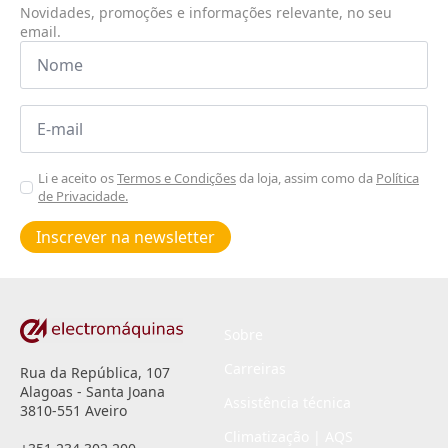
Novidades, promoções e informações relevante, no seu
email.
Nome
*
Email
*
Aceitar
Li e aceito os
Termos e Condições
da loja, assim como da
Política
de Privacidade.
Poiticas
de
Inscrever na newsletter
privacidade
*
Sobre
Carreiras
Rua da República, 107
Alagoas - Santa Joana
Assistência técnica
3810-551 Aveiro
Climatização | AQS