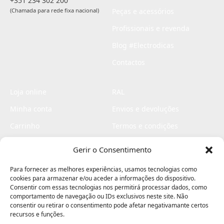
+351 234 302 200
(Chamada para rede fixa nacional)
Peças e acessórios
Profissionais e revenda
Blog #Electrodicas
Contactos
Loja online
RAL
Minha conta
Envios e devoluções
Carrinho
Termos e condições
Checkout
Politica de privacidade
Gerir o Consentimento
Profissionais
Livro de reclamações
Para fornecer as melhores experiências, usamos tecnologias como
Livro de elogios
cookies para armazenar e/ou aceder a informações do dispositivo.
Consentir com essas tecnologias nos permitirá processar dados, como
comportamento de navegação ou IDs exclusivos neste site. Não
consentir ou retirar o consentimento pode afetar negativamante certos
recursos e funções.