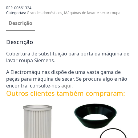
Máquina
Lavar
REF:
00661324
Roupa
Categorias:
Grandes domésticos
,
Máquinas de lavar e secar roupa
Siemens
00661324
Descrição
Descrição
Cobertura de substituição para porta da máquina de
lavar roupa Siemens.
A Electromáquinas dispõe de uma vasta gama de
peças para máquina de secar. Se procura algo e não
encontra, consulte-nos
aqui
.
Outros clientes também compraram: