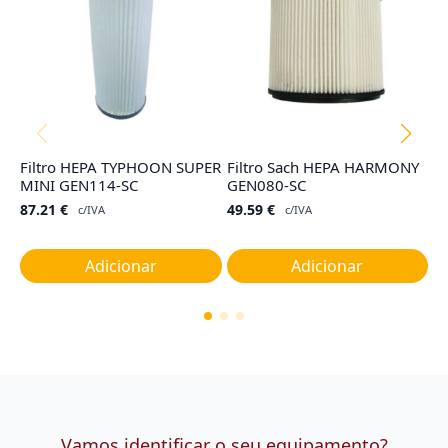
Filtro HEPA TYPHOON SUPER
Filtro Sach HEPA HARMONY
Sa
MINI GEN114-SC
GEN080-SC
H
(3
87.21
€
49.59
€
c/IVA
c/IVA
2
Adicionar
Adicionar
Vamos identificar o seu equipamento?