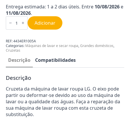
Entrega estimada: 1 a 2 dias úteis. Entre
10/08/2026
e
11/08/2026
.
Quantidade
de
Adicionar
Cruzeta
de
Máquina
de
REF:
4434ER1005A
Lavar
Categorias:
Máquinas de lavar e secar roupa
,
Grandes domésticos
,
Roupa
Cruzetas
LG
4434ER1005A
Descrição
Compatibilidades
Descrição
Cruzeta da máquina de lavar roupa LG. O eixo pode
partir ou deformar-se devido ao uso da máquina de
lavar ou a qualidade das águas. Faça a reparação da
sua máquina de lavar roupa com esta cruzeta de
substituição.