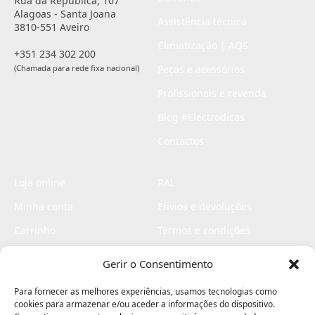
Rua da República, 107
Alagoas - Santa Joana
Assistência técnica
3810-551 Aveiro
Climatização | AQS
+351 234 302 200
(Chamada para rede fixa nacional)
Peças e acessórios
Profissionais e revenda
Blog #Electrodicas
Contactos
Loja online
RAL
Minha conta
Envios e devoluções
Carrinho
Termos e condições
Checkout
Politica de privacidade
Gerir o Consentimento
Profissionais
Livro de reclamações
Para fornecer as melhores experiências, usamos tecnologias como
Livro de elogios
cookies para armazenar e/ou aceder a informações do dispositivo.