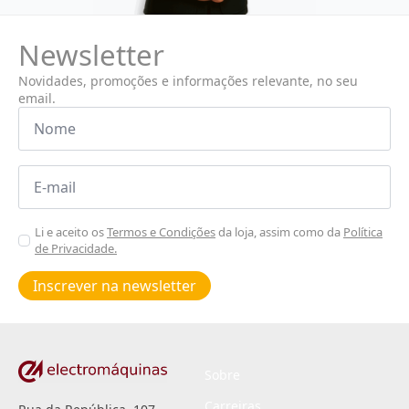
Newsletter
Novidades, promoções e informações relevante, no seu
email.
Nome
*
Email
*
Aceitar
Li e aceito os
Termos e Condições
da loja, assim como da
Política
de Privacidade.
Poiticas
de
Inscrever na newsletter
privacidade
*
Sobre
Carreiras