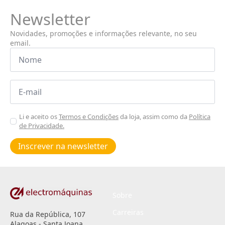
Newsletter
Novidades, promoções e informações relevante, no seu
email.
Nome
*
Email
*
Aceitar
Li e aceito os
Termos e Condições
da loja, assim como da
Política
de Privacidade.
Poiticas
de
Inscrever na newsletter
privacidade
*
Sobre
Carreiras
Rua da República, 107
Alagoas - Santa Joana