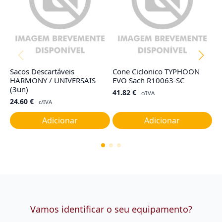
Sacos Descartáveis
Cone Ciclonico TYPHOON
S
HARMONY / UNIVERSAIS
EVO Sach R10063-SC
(
(3un)
41.82
€
3
c/IVA
24.60
€
c/IVA
Adicionar
Adicionar
Vamos identificar o seu equipamento?