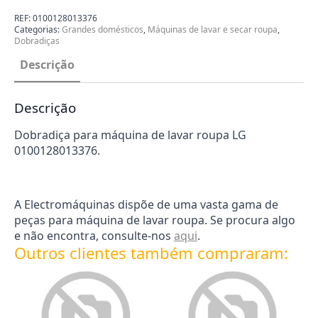
Lavar
Roupa
REF:
0100128013376
LG
Categorias:
Grandes domésticos
,
Máquinas de lavar e secar roupa
,
0100128013376
Dobradiças
Descrição
Descrição
Dobradiça para máquina de lavar roupa LG
0100128013376.
A Electromáquinas dispõe de uma vasta gama de
peças para máquina de lavar roupa. Se procura algo
e não encontra, consulte-nos
aqui
.
Outros clientes também compraram: