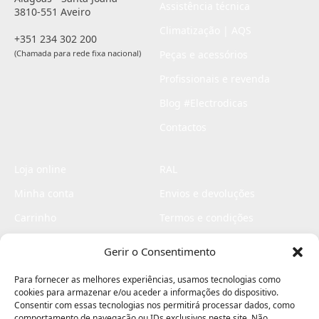
Assistência técnica
3810-551 Aveiro
Climatização | AQS
+351 234 302 200
(Chamada para rede fixa nacional)
Peças e acessórios
Profissionais e revenda
Blog #Electrodicas
Contactos
Loja online
RAL
Minha conta
Envios e devoluções
Carrinho
Termos e condições
Checkout
Politica de privacidade
Gerir o Consentimento
Profissionais
Livro de reclamações
Para fornecer as melhores experiências, usamos tecnologias como
Livro de elogios
cookies para armazenar e/ou aceder a informações do dispositivo.
Consentir com essas tecnologias nos permitirá processar dados, como
comportamento de navegação ou IDs exclusivos neste site. Não