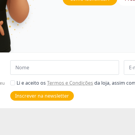
Nome
Emai
*
*
Aceitar
Li e aceito os
Termos e Condições
da loja, assim c
seu
Poiticas
de
Inscrever na newsletter
privacidade
*