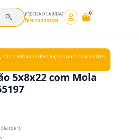
0
PRECISA DE AJUDA?
fale connosco!
, não aceitamos devoluções ou trocas destes
vão 5x8x22 com Mola
55197
la (par).