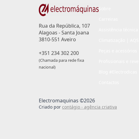
Sobre
Carreiras
Rua da República, 107
Assistência técnica
Alagoas - Santa Joana
3810-551 Aveiro
Climatização | AQS
Peças e acessórios
+351 234 302 200
(Chamada para rede fixa
Profissionais e rev
nacional)
Blog #Electrodicas
Contactos
Electromaquinas ©2026
Criado por
contágio - agência criativa