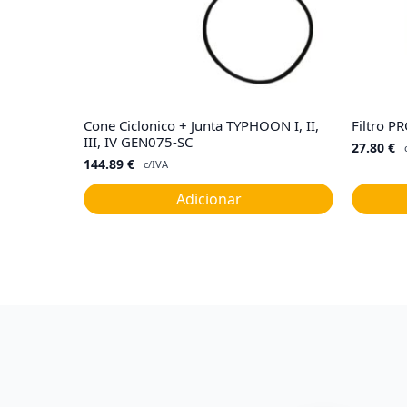
Cone Ciclonico + Junta TYPHOON I, II,
Filtro P
III, IV GEN075-SC
27.80
€
144.89
€
c/IVA
Adicionar