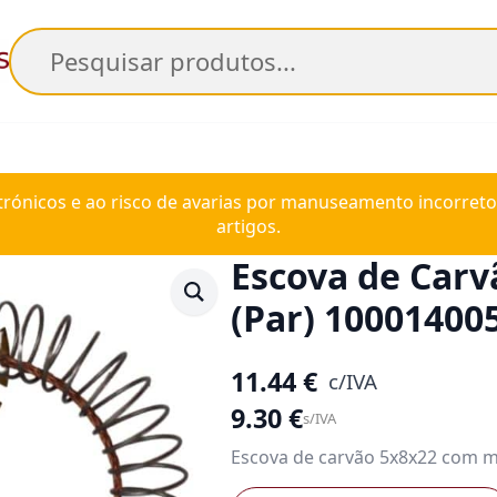
Pesquisar
trónicos e ao risco de avarias por manuseamento incorreto
artigos.
Escova de Car
(Par) 10001400
11.44
€
c/IVA
9.30
€
s/IVA
Escova de carvão 5x8x22 com mo