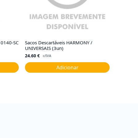
R10140-SC
Sacos Descartáveis HARMONY /
UNIVERSAIS (3un)
24.60
€
c/IVA
Adicionar