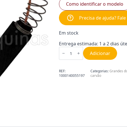
Como identificar o modelo
Precisa de ajuda? Fal
Em stock
Entrega estimada: 1 a 2 dias úte
Quantidade
de
Adicionar
Escova
de
Carvão
5x8x22
REF:
Categorias:
Grandes d
com
1000140055197
carvão
Mola
(Par)
1000140055197