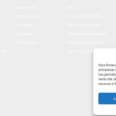
Loja online
RAL
Minha conta
Envios e devoluções
Carrinho
Termos e condições
Checkout
Politica de privacidade
Profissionais
Livro de reclamações
enda
Livro de elogios
Para fornec
armazenar e
nos permiti
neste site.
recursos e 
A