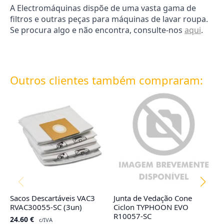
A Electromáquinas dispõe de uma vasta gama de
filtros e outras peças para máquinas de lavar roupa.
Se procura algo e não encontra, consulte-nos
aqui
.
Outros clientes também compraram:
Sacos Descartáveis VAC3
Junta de Vedação Cone
F
RVAC30055-SC (3un)
Ciclon TYPHOON EVO
M
R10057-SC
24.60
€
8
c/IVA