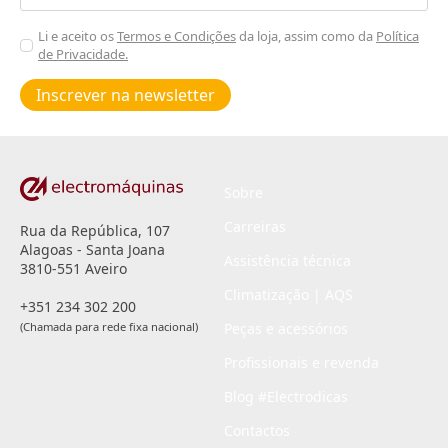
Aceitar
Li e aceito os
Termos e Condições
da loja, assim como da
Política
de Privacidade.
Poiticas
de
Inscrever na newsletter
privacidade
*
Sobre
Carreiras
Rua da República, 107
Alagoas - Santa Joana
Assistência técnica
3810-551 Aveiro
Climatização | AQS
+351 234 302 200
(Chamada para rede fixa nacional)
Peças e acessórios
Profissionais e revenda
Blog #Electrodicas
Contactos