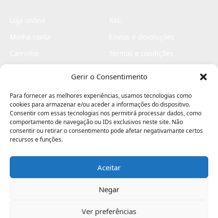
Loja online
RAL
Minha conta
Envios e devoluções
Carrinho
Termos e condições
Checkout
Politica de privacidade
Gerir o Consentimento
Profissionais
Livro de reclamações
Para fornecer as melhores experiências, usamos tecnologias como
Livro de elogios
cookies para armazenar e/ou aceder a informações do dispositivo.
Consentir com essas tecnologias nos permitirá processar dados, como
comportamento de navegação ou IDs exclusivos neste site. Não
consentir ou retirar o consentimento pode afetar negativamante certos
recursos e funções.
Aceitar
Electromaquinas ©2026
Criado por
contágio - agência criativa
Negar
Ver preferências