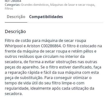
REF:
286864
Secar
Categorias:
Grandes domésticos
,
Máquinas de lavar e secar roupa
,
Roupa
Filtros
Whirlpool
Ariston
Descrição
Compatibilidades
C00286864
Descrição
Filtro de cotão para máquina de secar roupa
Whirlpool e Ariston C00286864. O filtro é colocado na
frente da máquina de secar roupa e retém pêlos e
outros resíduos que circulam no interior da
secadora, de forma a evitar obstruções nas outras
peças do aparelho. Se o filtro estiver danificado, faça
a reparação rápida e fácil da sua máquina com esta
peça de substituição. Para conseguir otimizar o
tempo de vida útil do seu filtro limpe-o com
regularidade, idealmente após cada utilização da
secadora.