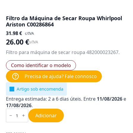
Filtro da Máquina de Secar Roupa Whirlpool
Ariston C00286864
31.98
€
c/IVA
26.00
€
s/IVA
Filtro para máquina de secar roupa 482000023267.
Como identificar o modelo
Precisa de ajuda? Fale connosco
Artigo sob encomenda
Entrega estimada: 2 a 6 dias úteis. Entre
11/08/2026
e
17/08/2026
.
Quantidade
de
Adicionar
Filtro
da
Máquina
de