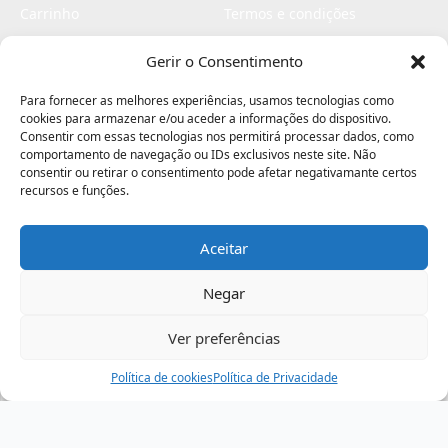
Carrinho
Termos e condições
Checkout
Politica de privacidade
Gerir o Consentimento
Profissionais
Livro de reclamações
Para fornecer as melhores experiências, usamos tecnologias como
Livro de elogios
cookies para armazenar e/ou aceder a informações do dispositivo.
Consentir com essas tecnologias nos permitirá processar dados, como
comportamento de navegação ou IDs exclusivos neste site. Não
consentir ou retirar o consentimento pode afetar negativamante certos
recursos e funções.
Aceitar
Electromaquinas ©2026
Criado por
contágio - agência criativa
Negar
Ver preferências
Procurar
Política de cookies
Assistência
Política de Privacidade
Ajuda
Minha Conta
Passo
de