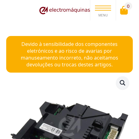
0
MENU
Devido à sensibilidade dos componentes
eletrónicos e ao risco de avarias por
manuseamento incorreto, não aceitamos
devoluções ou trocas destes artigos.