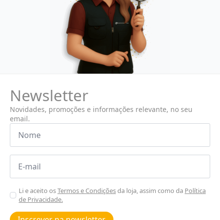
Newsletter
Novidades, promoções e informações relevante, no seu
email.
Nome
*
Email
*
Aceitar
Li e aceito os
Termos e Condições
da loja, assim como da
Política
de Privacidade.
Poiticas
de
Inscrever na newsletter