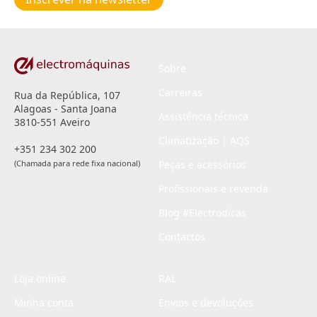
privacidade
*
Sobre
Carreiras
Rua da República, 107
Alagoas - Santa Joana
Assistência técnica
3810-551 Aveiro
Climatização | AQS
+351 234 302 200
(Chamada para rede fixa nacional)
Peças e acessórios
Profissionais e revenda
Blog #Electrodicas
Contactos
Loja online
RAL
Minha conta
Envios e devoluções