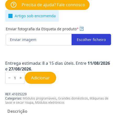
Precisa de ajuda? Fale connosco
Artigo sob encomenda
Enviar fotografia da Etiqueta de produto
*
?
Enviar imagem
Escolher ficheiro
Entrega estimada: 8 a 15 dias úteis. Entre
11/08/2026
e
27/08/2026
.
Quantidade
de
Adicionar
Módulo
de
Máquina
de
REF:
41035229
Lavar
Categorias:
Módulos programáveis
,
Grandes domésticos
,
Máquinas de
Roupa
lavar e secar roupa
,
Módulos eletrónicos
Candy
41035229
Descrição