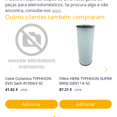
peças para eletrodomésticos. Se procura algo e não
encontra, consulte-nos
aqui
.
Outros clientes também compraram:
Cone Ciclonico TYPHOON
Filtro HEPA TYPHOON SUPER
Ta
EVO Sach R10063-SC
MINI GEN114-SC
G
41.82
€
87.21
€
1
c/IVA
c/IVA
Adicionar
Adicionar