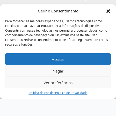
Checkout
Politica de privacidade
Gerir o Consentimento
Profissionais
Livro de reclamações
Para fornecer as melhores experiências, usamos tecnologias como
Livro de elogios
cookies para armazenar e/ou aceder a informações do dispositivo.
Consentir com essas tecnologias nos permitirá processar dados, como
comportamento de navegação ou IDs exclusivos neste site. Não
consentir ou retirar o consentimento pode afetar negativamante certos
recursos e funções.
Aceitar
Electromaquinas ©2026
Criado por
contágio - agência criativa
Negar
Ver preferências
Procurar
Política de cookies
Assistência
Política de Privacidade
Ajuda
Minha Conta
Passo
de
,