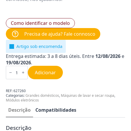
Como identificar o modelo
Precisa de ajuda? Fale connosco
Artigo sob encomenda
Entrega estimada: 3 a 8 dias úteis. Entre
12/08/2026
e
19/08/2026
.
Quantidade
de
Adicionar
Módulo
para
Máquina
de
REF:
627260
Secar
Categorias:
Grandes domésticos
,
Máquinas de lavar e secar roupa
,
Roupa
Módulos eletrónicos
Ariston
|
Descrição
Compatibilidades
Indesit
C00627260
Descrição