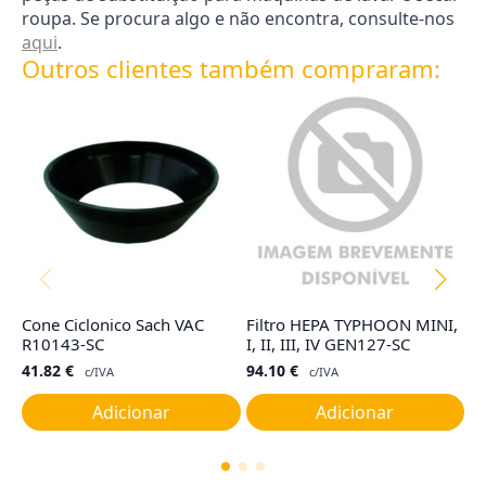
roupa. Se procura algo e não encontra, consulte-nos
aqui
.
Outros clientes também compraram:
Cone Ciclonico Sach VAC
Filtro HEPA TYPHOON MINI,
F
R10143-SC
I, II, III, IV GEN127-SC
R
41.82
€
94.10
€
4
c/IVA
c/IVA
Adicionar
Adicionar