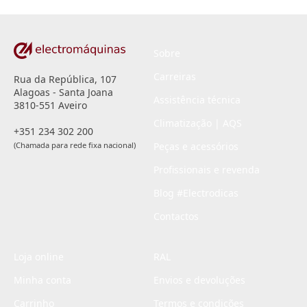
*
Sobre
Carreiras
Rua da República, 107
Alagoas - Santa Joana
Assistência técnica
3810-551 Aveiro
Climatização | AQS
+351 234 302 200
(Chamada para rede fixa nacional)
Peças e acessórios
Profissionais e revenda
Blog #Electrodicas
Contactos
Loja online
RAL
Minha conta
Envios e devoluções
Carrinho
Termos e condições