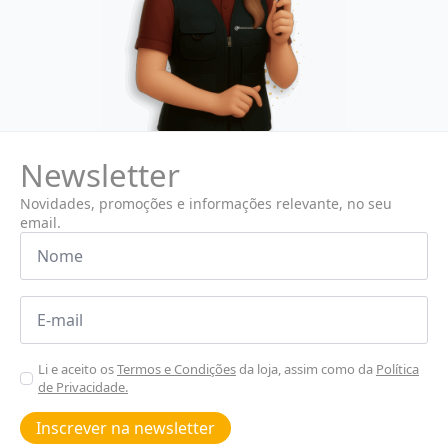
Newsletter
Novidades, promoções e informações relevante, no seu
email.
Nome
*
Email
*
Aceitar
Li e aceito os
Termos e Condições
da loja, assim como da
Política
de Privacidade.
Poiticas
de
Inscrever na newsletter
privacidade