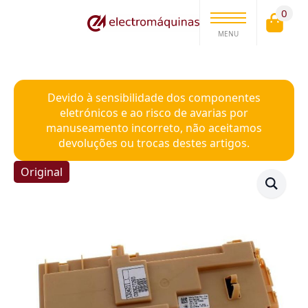
0
MENU
Devido à sensibilidade dos componentes
eletrónicos e ao risco de avarias por
manuseamento incorreto, não aceitamos
devoluções ou trocas destes artigos.
Original