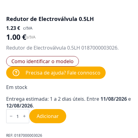
Redutor de Electroválvula 0.5LH
1.23
€
c/IVA
1.00
€
s/IVA
Redutor de Electroválvula 0.5LH 0187000003026.
Como identificar o modelo
Precisa de ajuda? Fale connosco
Em stock
Entrega estimada: 1 a 2 dias úteis. Entre
11/08/2026
e
12/08/2026
.
Quantidade
de
Adicionar
Redutor
de
Electroválvula
0.5LH
REF:
0187000003026