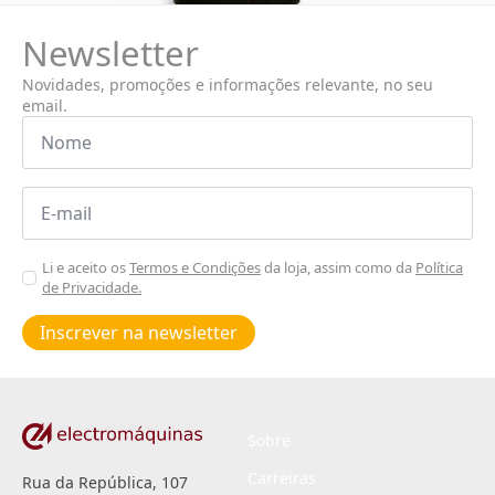
Newsletter
Novidades, promoções e informações relevante, no seu
email.
Nome
*
Email
*
Aceitar
Li e aceito os
Termos e Condições
da loja, assim como da
Política
de Privacidade.
Poiticas
de
Inscrever na newsletter
privacidade
*
Sobre
Carreiras
Rua da República, 107