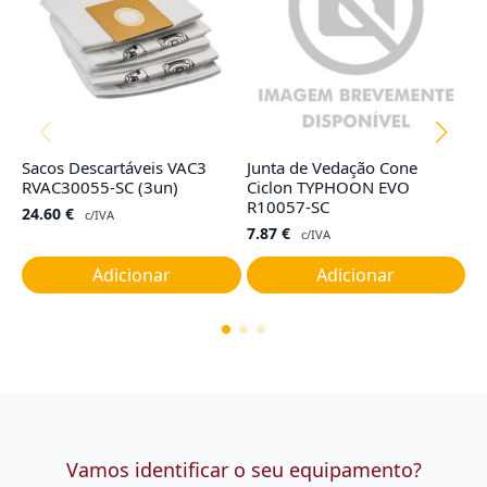
Sacos Descartáveis VAC3
Junta de Vedação Cone
Co
RVAC30055-SC (3un)
Ciclon TYPHOON EVO
R
R10057-SC
24.60
€
4
c/IVA
7.87
€
c/IVA
Adicionar
Adicionar
Vamos identificar o seu equipamento?