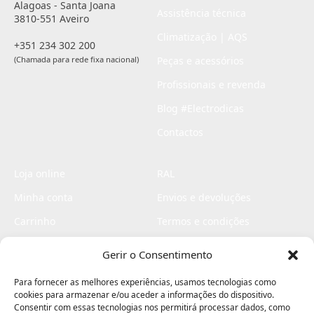
Alagoas - Santa Joana
Assistência técnica
3810-551 Aveiro
Climatização | AQS
+351 234 302 200
(Chamada para rede fixa nacional)
Peças e acessórios
Profissionais e revenda
Blog #Electrodicas
Contactos
Loja online
RAL
Minha conta
Envios e devoluções
Carrinho
Termos e condições
Checkout
Politica de privacidade
Gerir o Consentimento
Profissionais
Livro de reclamações
Para fornecer as melhores experiências, usamos tecnologias como
Livro de elogios
cookies para armazenar e/ou aceder a informações do dispositivo.
Consentir com essas tecnologias nos permitirá processar dados, como