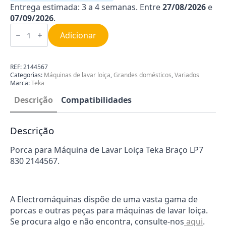
Entrega estimada: 3 a 4 semanas. Entre
27/08/2026
e
07/09/2026
.
Quantidade
de
Adicionar
Porca
da
máquina
de
REF:
2144567
lavar
Categorias:
Máquinas de lavar loiça
,
Grandes domésticos
,
Variados
loiça
Marca:
Teka
Teka
81731190
Descrição
Compatibilidades
Descrição
Porca para Máquina de Lavar Loiça Teka Braço LP7
830 2144567.
A Electromáquinas dispõe de uma vasta gama de
porcas e outras peças para máquinas de lavar loiça.
Se procura algo e não encontra, consulte-nos
aqui
.