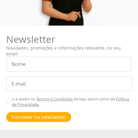
Newsletter
Novidades, promoções e informações relevante, no seu
email.
Nome
*
Email
*
Aceitar
Li e aceito os
Termos e Condições
da loja, assim como da
Política
de Privacidade.
Poiticas
de
Inscrever na newsletter
privacidade
*