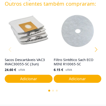
Outros clientes também compraram:
Sacos Descartáveis VAC3
Filtro Sintético Sach ECO
F
RVAC30055-SC (3un)
MINI R10065-SC
R
24.60
€
6.15
€
4
c/IVA
c/IVA
Adicionar
Adicionar