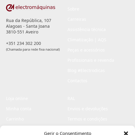
Sobre
Carreiras
Rua da República, 107
Alagoas - Santa Joana
Assistência técnica
3810-551 Aveiro
Climatização | AQS
+351 234 302 200
(Chamada para rede fixa nacional)
Peças e acessórios
Profissionais e revenda
Blog #Electrodicas
Contactos
Loja online
RAL
Minha conta
Envios e devoluções
Carrinho
Termos e condições
Checkout
Politica de privacidade
Gerir o Consentimento