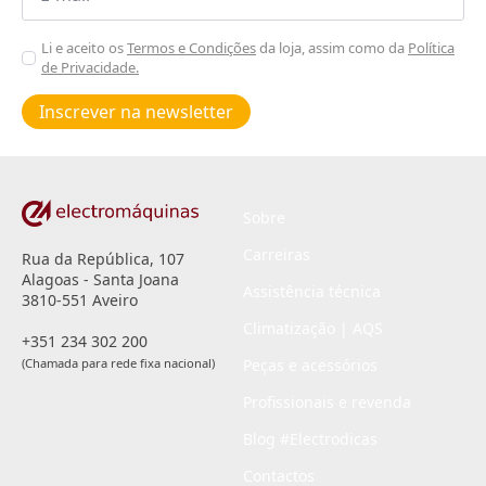
Aceitar
Li e aceito os
Termos e Condições
da loja, assim como da
Política
de Privacidade.
Poiticas
de
Inscrever na newsletter
privacidade
*
Sobre
Carreiras
Rua da República, 107
Alagoas - Santa Joana
Assistência técnica
3810-551 Aveiro
Climatização | AQS
+351 234 302 200
(Chamada para rede fixa nacional)
Peças e acessórios
Profissionais e revenda
Blog #Electrodicas
Contactos