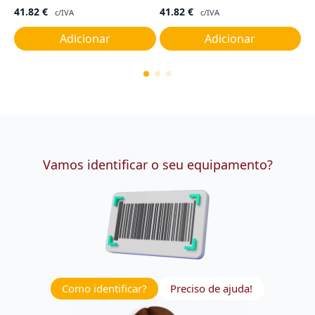
41.82
€
41.82
€
5
c/IVA
c/IVA
Adicionar
Adicionar
Vamos identificar o seu equipamento?
Como identificar?
Preciso de ajuda!