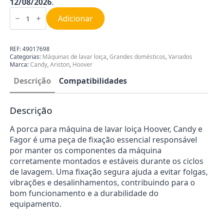
12/08/2026
.
Quantidade
de
Adicionar
Porca
Máquina
da
Lavar
REF:
49017698
Loiça
Categorias:
Máquinas de lavar loiça
,
Grandes domésticos
,
Variados
Hoover
Marca:
Candy
,
Ariston
,
Hoover
Candy
49017698
Descrição
Compatibilidades
Descrição
A porca para máquina de lavar loiça Hoover, Candy e
Fagor é uma peça de fixação essencial responsável
por manter os componentes da máquina
corretamente montados e estáveis durante os ciclos
de lavagem. Uma fixação segura ajuda a evitar folgas,
vibrações e desalinhamentos, contribuindo para o
bom funcionamento e a durabilidade do
equipamento.