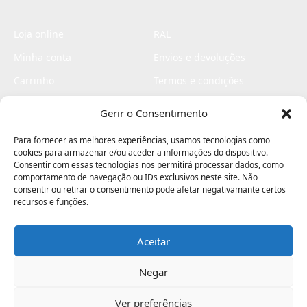
Loja online
RAL
Minha conta
Envios e devoluções
Carrinho
Termos e condições
Checkout
Politica de privacidade
Gerir o Consentimento
Profissionais
Livro de reclamações
Para fornecer as melhores experiências, usamos tecnologias como
Livro de elogios
cookies para armazenar e/ou aceder a informações do dispositivo.
Consentir com essas tecnologias nos permitirá processar dados, como
comportamento de navegação ou IDs exclusivos neste site. Não
consentir ou retirar o consentimento pode afetar negativamante certos
recursos e funções.
Aceitar
Electromaquinas ©2026
Criado por
contágio - agência criativa
Negar
Ver preferências