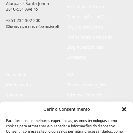
Alagoas - Santa Joana
Assistência técnica
3810-551 Aveiro
Climatização | AQS
+351 234 302 200
(Chamada para rede fixa nacional)
Peças e acessórios
Profissionais e revenda
Blog #Electrodicas
Contactos
Loja online
RAL
Minha conta
Envios e devoluções
Carrinho
Termos e condições
Checkout
Politica de privacidade
Gerir o Consentimento
Profissionais
Livro de reclamações
Para fornecer as melhores experiências, usamos tecnologias como
Livro de elogios
cookies para armazenar e/ou aceder a informações do dispositivo.
Consentir com essas tecnologias nos permitirá processar dados, como