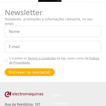
Newsletter
Novidades, promoções e informações relevante, no seu
email.
Nome
*
Email
*
Aceitar
Li e aceito os
Termos e Condições
da loja, assim como da
Política
de Privacidade.
Poiticas
de
Inscrever na newsletter
privacidade
*
Sobre
Carreiras
Rua da República, 107