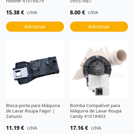
Hoover 41016879
09557687
15.38
€
8.00
€
c/IVA
c/IVA
Adicionar
Adicionar
Bloca-porta para Máquina
Bomba Compatível para
de Lavar Roupa Fagor |
Máquina de Lavar Roupa
Zanussi
Candy 41018403
11.19
€
17.16
€
c/IVA
c/IVA