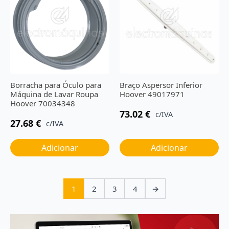
Borracha para Óculo para
Braço Aspersor Inferior
Máquina de Lavar Roupa
Hoover 49017971
Hoover 70034348
73.02
€
c/IVA
27.68
€
c/IVA
Adicionar
Adicionar
1
2
3
4
→