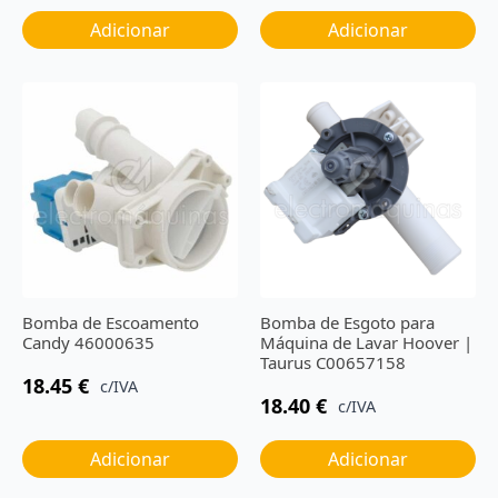
Adicionar
Adicionar
Bomba de Escoamento
Bomba de Esgoto para
Candy 46000635
Máquina de Lavar Hoover |
Taurus C00657158
18.45
€
c/IVA
18.40
€
c/IVA
Adicionar
Adicionar