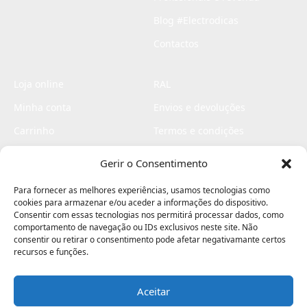
Blog #Electrodicas
Contactos
Loja online
RAL
Minha conta
Envios e devoluções
Carrinho
Termos e condições
Checkout
Politica de privacidade
Gerir o Consentimento
Profissionais
Livro de reclamações
Para fornecer as melhores experiências, usamos tecnologias como
Livro de elogios
cookies para armazenar e/ou aceder a informações do dispositivo.
Consentir com essas tecnologias nos permitirá processar dados, como
comportamento de navegação ou IDs exclusivos neste site. Não
consentir ou retirar o consentimento pode afetar negativamante certos
recursos e funções.
Aceitar