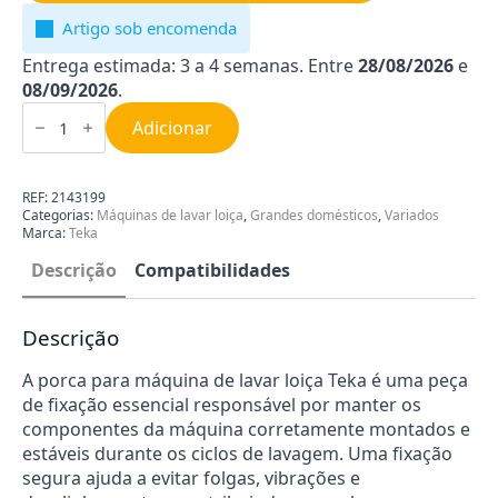
Artigo sob encomenda
Entrega estimada: 3 a 4 semanas. Entre
28/08/2026
e
08/09/2026
.
Quantidade
de
Adicionar
Porca
Máquina
de
Lavar
REF:
2143199
Loiça
Categorias:
Máquinas de lavar loiça
,
Grandes domésticos
,
Variados
Teka
Marca:
Teka
2143199
Descrição
Compatibilidades
Descrição
A porca para máquina de lavar loiça Teka é uma peça
de fixação essencial responsável por manter os
componentes da máquina corretamente montados e
estáveis durante os ciclos de lavagem. Uma fixação
segura ajuda a evitar folgas, vibrações e