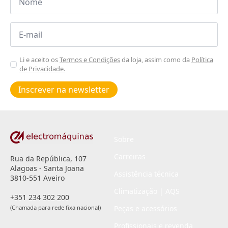
*
Email
*
Aceitar
Li e aceito os
Termos e Condições
da loja, assim como da
Política
de Privacidade.
Poiticas
de
Inscrever na newsletter
privacidade
*
Sobre
Carreiras
Rua da República, 107
Alagoas - Santa Joana
Assistência técnica
3810-551 Aveiro
Climatização | AQS
+351 234 302 200
(Chamada para rede fixa nacional)
Peças e acessórios
Profissionais e revenda