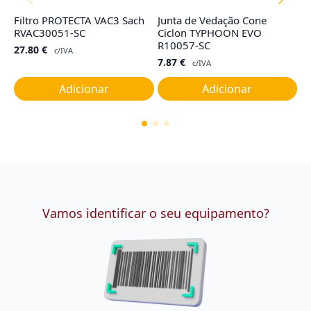
Filtro PROTECTA VAC3 Sach
Junta de Vedação Cone
C
RVAC30051-SC
Ciclon TYPHOON EVO
E
R10057-SC
27.80
€
4
c/IVA
7.87
€
c/IVA
Adicionar
Adicionar
Vamos identificar o seu equipamento?