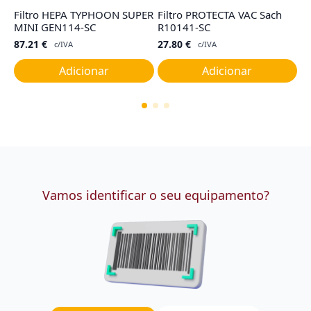
Filtro HEPA TYPHOON SUPER
Filtro PROTECTA VAC Sach
F
MINI GEN114-SC
R10141-SC
1
87.21
€
27.80
€
5
c/IVA
c/IVA
Adicionar
Adicionar
Vamos identificar o seu equipamento?