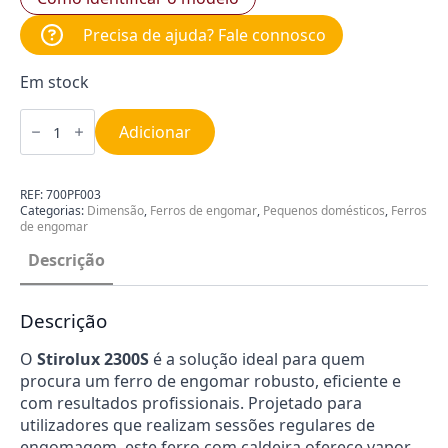
Precisa de ajuda? Fale connosco
Em stock
Quantidade
de
Adicionar
Ferro
Profissional
com
Caldeira
REF:
700PF003
Stirolux
Categorias:
Dimensão
,
Ferros de engomar
,
Pequenos domésticos
,
Ferros
2300s
de engomar
Descrição
Descrição
O
Stirolux 2300S
é a solução ideal para quem
procura um ferro de engomar robusto, eficiente e
com resultados profissionais. Projetado para
utilizadores que realizam sessões regulares de
engomagem, este ferro com caldeira oferece vapor