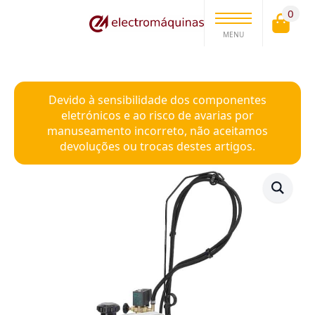
0
MENU
Devido à sensibilidade dos componentes
eletrónicos e ao risco de avarias por
manuseamento incorreto, não aceitamos
devoluções ou trocas destes artigos.