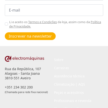
Email
*
Aceitar
Li e aceito os
Termos e Condições
da loja, assim como da
Política
de Privacidade.
Poiticas
de
Inscrever na newsletter
privacidade
*
Sobre
Carreiras
Rua da República, 107
Alagoas - Santa Joana
Assistência técnica
3810-551 Aveiro
Climatização | AQS
+351 234 302 200
(Chamada para rede fixa nacional)
Peças e acessórios
Profissionais e revenda