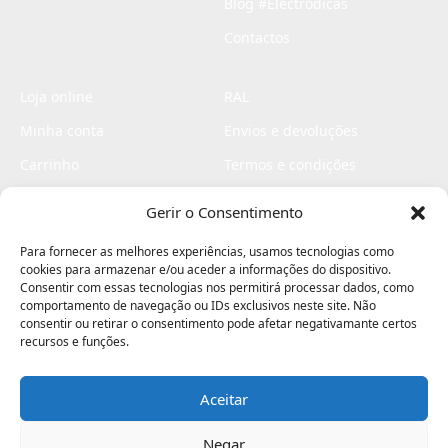
Blog #Electrodicas
Contactos
Loja online
RAL
Minha conta
Envios e devoluções
Carrinho
Termos e condições
Checkout
Politica de privacidade
Gerir o Consentimento
Profissionais
Livro de reclamações
Para fornecer as melhores experiências, usamos tecnologias como
Livro de elogios
cookies para armazenar e/ou aceder a informações do dispositivo.
Consentir com essas tecnologias nos permitirá processar dados, como
comportamento de navegação ou IDs exclusivos neste site. Não
consentir ou retirar o consentimento pode afetar negativamante certos
recursos e funções.
Aceitar
Electromaquinas ©2026
Criado por
contágio - agência criativa
Negar