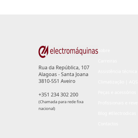
Sobre
Carreiras
Rua da República, 107
Assistência técnica
Alagoas - Santa Joana
3810-551 Aveiro
Climatização | AQS
Peças e acessórios
+351 234 302 200
(Chamada para rede fixa
Profissionais e rev
nacional)
Blog #Electrodicas
Contactos