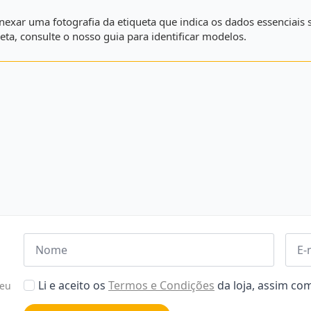
e anexar uma fotografia da etiqueta que indica os dados essencia
eta, consulte o nosso guia para identificar modelos.
Nome
Emai
*
*
Aceitar
Li e aceito os
Termos e Condições
da loja, assim c
seu
Poiticas